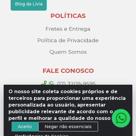
Blog da Lívia
POLÍTICAS
Fretes e Entrega
Política de Privacidade
Quem Somos
FALE CONOSCO
(17) 3209-9595
O nosso site coleta cookies próprios e de
contato@liviadistribuidora.com.br
terceiros para proporcionar uma experiência
personalizada ao usuário, apresentar
BAIXE NOSSO APP
publicidade relevante de acordo com o seu
perfil e melhorar a qualidade do nosso site.
Aceito
Negar não essenciais