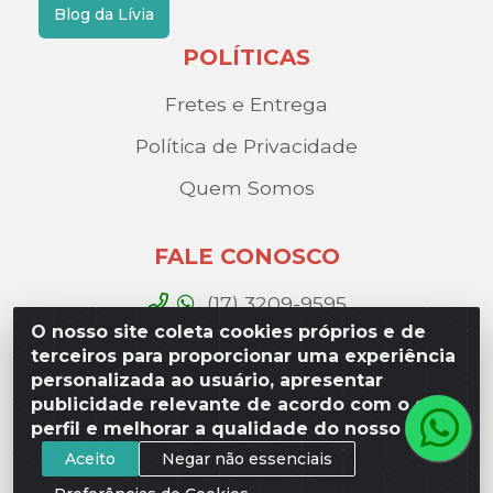
Blog da Lívia
POLÍTICAS
Fretes e Entrega
Política de Privacidade
Quem Somos
FALE CONOSCO
(17) 3209-9595
O nosso site coleta cookies próprios e de
contato@liviadistribuidora.com.br
terceiros para proporcionar uma experiência
personalizada ao usuário, apresentar
BAIXE NOSSO APP
publicidade relevante de acordo com o seu
perfil e melhorar a qualidade do nosso site.
Aceito
Negar não essenciais