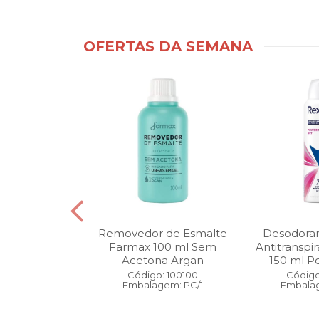
OFERTAS DA SEMANA
ntimo Cia da
Removedor de Esmalte
Desodoran
210 ml Fresh
Farmax 100 ml Sem
Antitranspi
 Pague 1
Acetona Argan
150 ml Po
: 110525
Código: 100100
Código
gem: PC/1
Embalagem: PC/1
Embalag