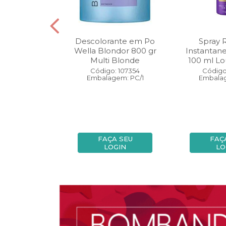
oo Wella
Descolorante em Po
Spray 
ls Invigo 250
Wella Blondor 800 gr
Instantan
ri Enrich
Multi Blonde
100 ml Lo
: 113298
Código: 107354
Código
gem: PC/1
Embalagem: PC/1
Embalag
A SEU
FAÇA SEU
FAÇ
OGIN
LOGIN
LO