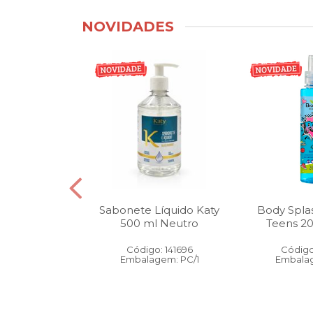
NOVIDADES
tico Bucal
Sabonete Líquido Katy
Body Spla
Litro Melancia
500 ml Neutro
Teens 2
ortelã
Código: 141696
Código
: 146905
Embalagem: PC/1
Embalag
gem: PC/1