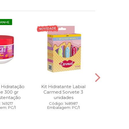
GANHE
 Hidratação
Kit Hidratante Labial
Esmalte
ne 300 gr
Carmed Sorvete 3
Diamon
stentação
unidades
Cybercolors
Co
 149217
Código: 148987
em: PC/1
Embalagem: PC/1
Código:
Embalage