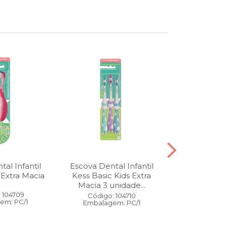
al Infantil
Escova Dental Infantil
Óleo Corpo
 Extra Macia
Kess Basic Kids Extra
100 ml
Macia 3 unidade...
 104709
Código:
Código: 104710
em: PC/1
Embalage
Embalagem: PC/1