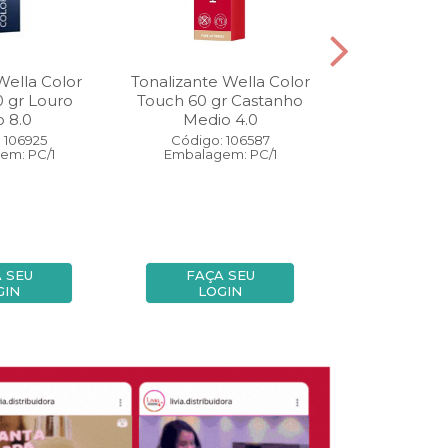
Wella Color
Tonalizante Wella Color
Coloração W
0 gr Louro
Touch 60 gr Castanho
Perfect 60 
o 8.0
Medio 4.0
Medio
 106925
Código: 106587
Código:
em: PC/1
Embalagem: PC/1
Embalage
 SEU
FAÇA SEU
FAÇA
GIN
LOGIN
LOG