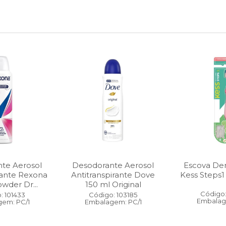
te Aerosol
Desodorante Aerosol
Escova Dent
rante Rexona
Antitranspirante Dove
Kess Steps1
wder Dr...
150 ml Original
Código:
: 101433
Código: 103185
Embalag
em: PC/1
Embalagem: PC/1