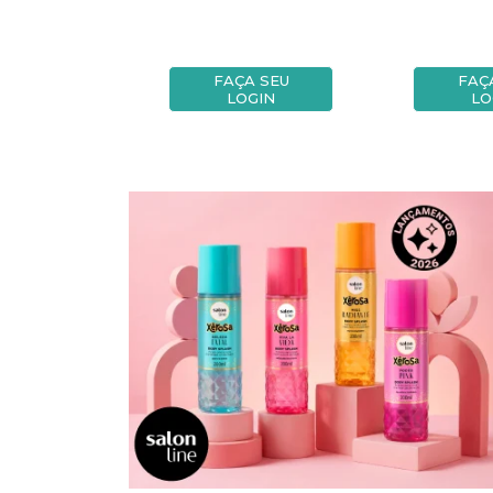
A SEU
FAÇA SEU
FAÇ
OGIN
LOGIN
LO