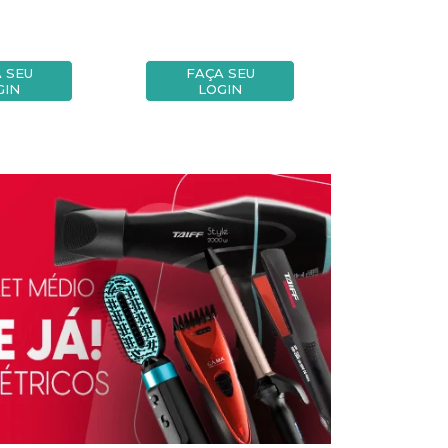
 SEU
FAÇA SEU
FAÇA
GIN
LOGIN
LOG