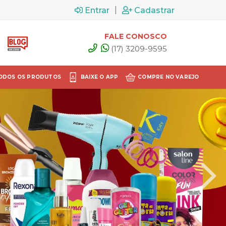
|
Entrar
Cadastrar
FALE CONOSCO
(17) 3209-9595
ODOS OS PRODUTOS
BAIXE O APP
COMPRE NO VAREJO