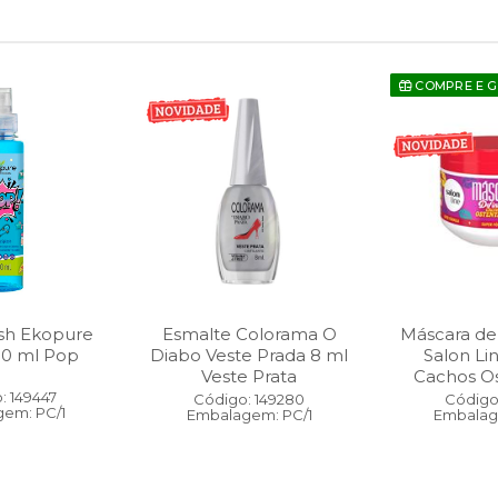
COMPRE E 
sh Ekopure
Esmalte Colorama O
Máscara de
00 ml Pop
Diabo Veste Prada 8 ml
Salon Li
Veste Prata
Cachos O
: 149447
Código: 149280
Código:
em: PC/1
Embalagem: PC/1
Embalag