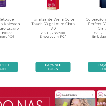
Retoque
Tonalizante Wella Color
Coloração 
eo Koleston
Touch 60 gr Louro Claro
Perfect 6
uro Escuro
8.0
Clar
: 106456
Código: 106588
Código:
em: PC/1
Embalagem: PC/1
Embalag
A SEU
FAÇA SEU
FAÇA
GIN
LOGIN
LO