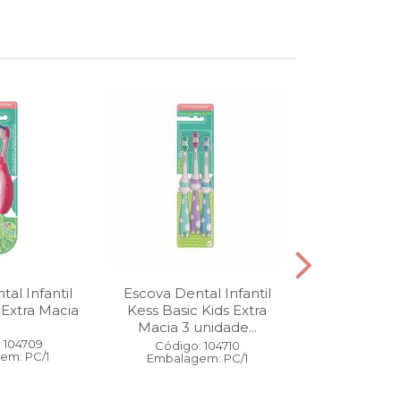
al Infantil
Escova Dental Infantil
Óleo Corpo
 Extra Macia
Kess Basic Kids Extra
100 ml
Macia 3 unidade...
 104709
Código:
Código: 104710
em: PC/1
Embalage
Embalagem: PC/1