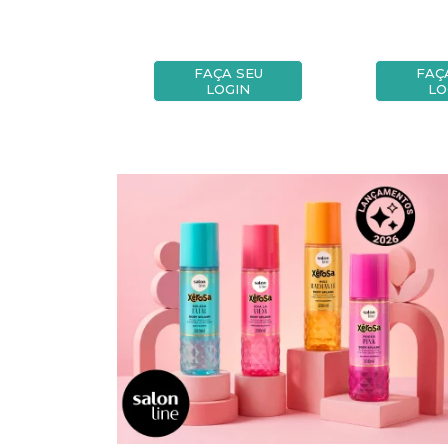
A SEU
FAÇA SEU
FAÇ
OGIN
LOGIN
LO