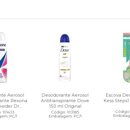
te Aerosol
Desodorante Aerosol
Escova Dent
rante Rexona
Antitranspirante Dove
Kess Steps1
wder Dr...
150 ml Original
Código:
: 101433
Código: 103185
Embalag
em: PC/1
Embalagem: PC/1