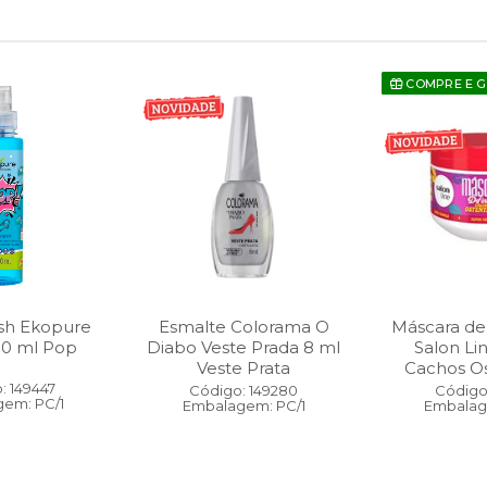
COMPRE E 
sh Ekopure
Esmalte Colorama O
Máscara de
00 ml Pop
Diabo Veste Prada 8 ml
Salon Li
Veste Prata
Cachos O
: 149447
Código: 149280
Código:
em: PC/1
Embalagem: PC/1
Embalag