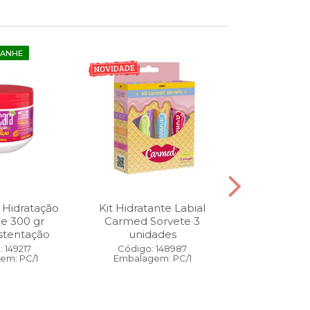
GANHE
 Hidratação
Kit Hidratante Labial
Esmalte
ne 300 gr
Carmed Sorvete 3
Diamon
stentação
unidades
Cybercolors
Co
 149217
Código: 148987
em: PC/1
Embalagem: PC/1
Código:
Embalage