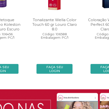
Retoque
Tonalizante Wella Color
Coloração 
eo Koleston
Touch 60 gr Louro Claro
Perfect 6
uro Escuro
8.0
Clar
: 106456
Código: 106588
Código:
em: PC/1
Embalagem: PC/1
Embalag
A SEU
FAÇA SEU
FAÇA
GIN
LOGIN
LO