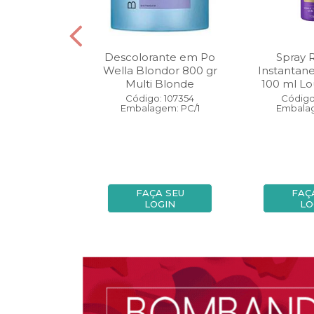
oo Wella
Descolorante em Po
Spray 
ls Invigo 250
Wella Blondor 800 gr
Instantan
ri Enrich
Multi Blonde
100 ml Lo
: 113298
Código: 107354
Código
gem: PC/1
Embalagem: PC/1
Embalag
A SEU
FAÇA SEU
FAÇ
OGIN
LOGIN
LO