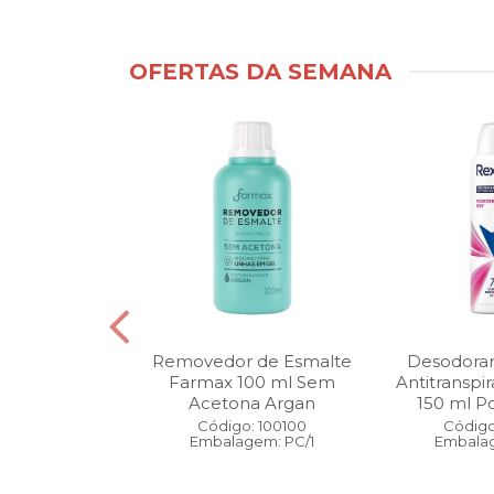
OFERTAS DA SEMANA
ntimo Cia da
Removedor de Esmalte
Desodoran
210 ml Fresh
Farmax 100 ml Sem
Antitranspi
 Pague 1
Acetona Argan
150 ml Po
: 110525
Código: 100100
Código
gem: PC/1
Embalagem: PC/1
Embalag