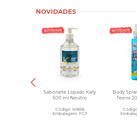
NOVIDADES
tico Bucal
Sabonete Líquido Katy
Body Spla
Litro Melancia
500 ml Neutro
Teens 2
ortelã
Código: 141696
Código
: 146905
Embalagem: PC/1
Embalag
gem: PC/1