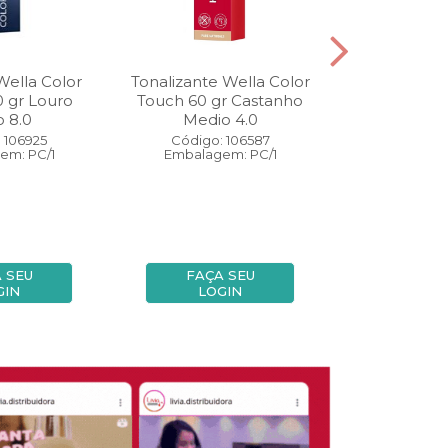
Wella Color
Tonalizante Wella Color
Coloração W
0 gr Louro
Touch 60 gr Castanho
Perfect 60 
o 8.0
Medio 4.0
Medio
 106925
Código: 106587
Código:
em: PC/1
Embalagem: PC/1
Embalage
 SEU
FAÇA SEU
FAÇA
GIN
LOGIN
LOG