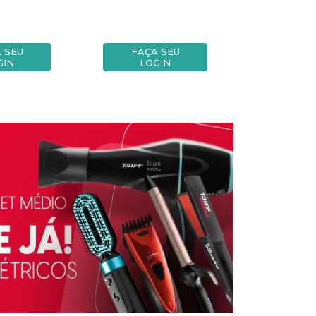
 SEU
FAÇA SEU
FAÇA
GIN
LOGIN
LOG