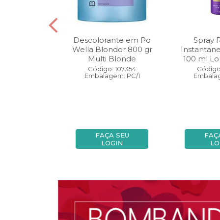
oo Wella
Descolorante em Po
Spray 
ls Invigo 250
Wella Blondor 800 gr
Instantan
ri Enrich
Multi Blonde
100 ml Lo
: 113298
Código: 107354
Código
gem: PC/1
Embalagem: PC/1
Embalag
A SEU
FAÇA SEU
FAÇ
OGIN
LOGIN
LO