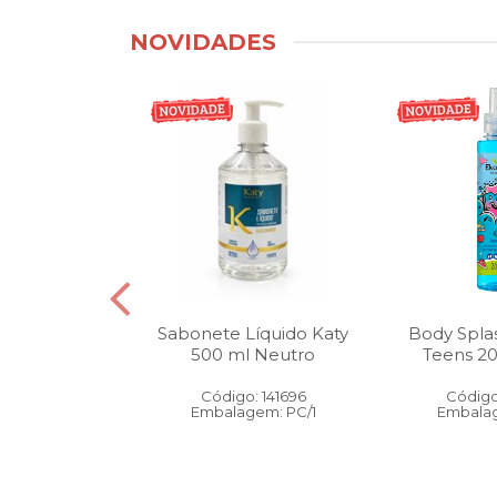
NOVIDADES
tico Bucal
Sabonete Líquido Katy
Body Spla
Litro Melancia
500 ml Neutro
Teens 2
ortelã
Código: 141696
Código
: 146905
Embalagem: PC/1
Embalag
gem: PC/1