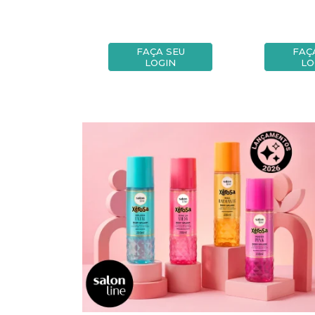
A SEU
FAÇA SEU
FAÇ
OGIN
LOGIN
LO