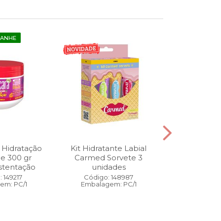
GANHE
 Hidratação
Kit Hidratante Labial
Esmalte
ne 300 gr
Carmed Sorvete 3
Diamon
stentação
unidades
Cybercolors
Co
 149217
Código: 148987
em: PC/1
Embalagem: PC/1
Código:
Embalage