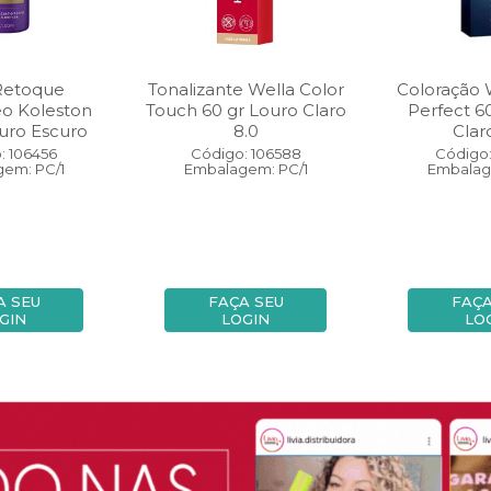
Retoque
Tonalizante Wella Color
Coloração 
eo Koleston
Touch 60 gr Louro Claro
Perfect 6
uro Escuro
8.0
Clar
: 106456
Código: 106588
Código:
em: PC/1
Embalagem: PC/1
Embalag
A SEU
FAÇA SEU
FAÇA
GIN
LOGIN
LO