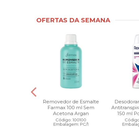
OFERTAS DA SEMANA
ntimo Cia da
Removedor de Esmalte
Desodoran
210 ml Fresh
Farmax 100 ml Sem
Antitranspi
 Pague 1
Acetona Argan
150 ml Po
: 110525
Código: 100100
Código
gem: PC/1
Embalagem: PC/1
Embalag