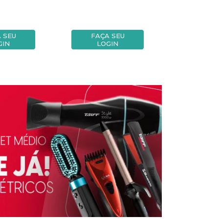
 SEU
FAÇA SEU
FAÇA
GIN
LOGIN
LOG