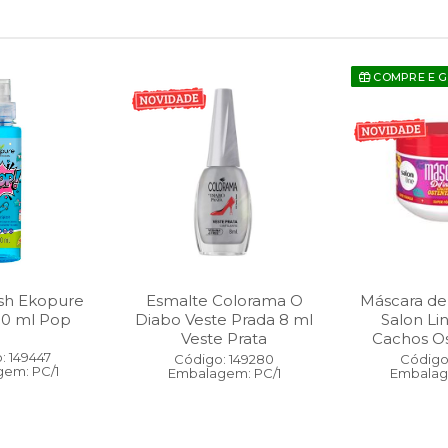
COMPRE E 
sh Ekopure
Esmalte Colorama O
Máscara de
00 ml Pop
Diabo Veste Prada 8 ml
Salon Li
Veste Prata
Cachos O
: 149447
Código: 149280
Código:
em: PC/1
Embalagem: PC/1
Embalag