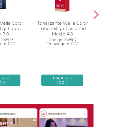
Wella Color
Tonalizante Wella Color
Coloração W
0 gr Louro
Touch 60 gr Castanho
Perfect 60 
o 8.0
Medio 4.0
Medio
 106925
Código: 106587
Código:
em: PC/1
Embalagem: PC/1
Embalage
 SEU
FAÇA SEU
FAÇA
GIN
LOGIN
LOG