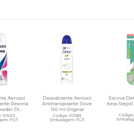
te Aerosol
Desodorante Aerosol
Escova Dent
rante Rexona
Antitranspirante Dove
Kess Steps1
wder Dr...
150 ml Original
Código:
: 101433
Código: 103185
Embalag
em: PC/1
Embalagem: PC/1