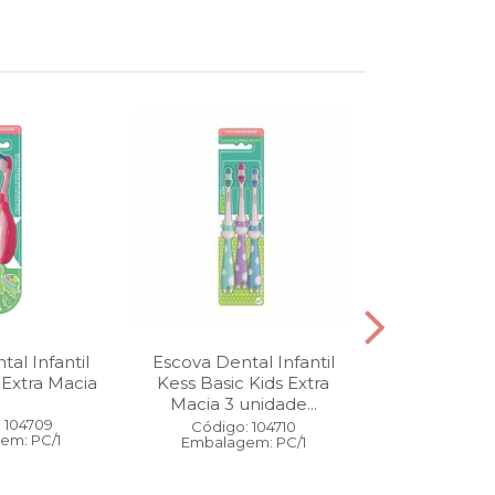
al Infantil
Escova Dental Infantil
Óleo Corpo
 Extra Macia
Kess Basic Kids Extra
100 ml
Macia 3 unidade...
 104709
Código:
Código: 104710
em: PC/1
Embalage
Embalagem: PC/1