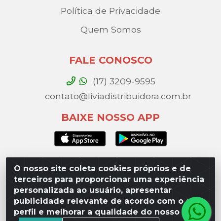
Política de Privacidade
Quem Somos
FALE CONOSCO
(17) 3209-9595
contato@liviadistribuidora.com.br
BAIXE NOSSO APP
O nosso site coleta cookies próprios e de
Lívia Distribuidora - Av. Percy Gandini, 329 – Vila
terceiros para proporcionar uma experiência
Toninho, São José do Rio Preto / SP - CEP 15077-
personalizada ao usuário, apresentar
000 - CNPJ 49.975.923/0003-10
publicidade relevante de acordo com o seu
perfil e melhorar a qualidade do nosso site.