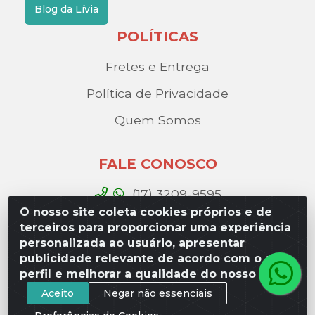
Blog da Lívia
POLÍTICAS
Fretes e Entrega
Política de Privacidade
Quem Somos
FALE CONOSCO
(17) 3209-9595
O nosso site coleta cookies próprios e de
contato@liviadistribuidora.com.br
terceiros para proporcionar uma experiência
personalizada ao usuário, apresentar
BAIXE NOSSO APP
publicidade relevante de acordo com o seu
perfil e melhorar a qualidade do nosso site.
Aceito
Negar não essenciais