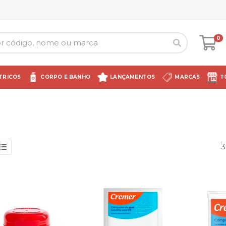
0
TRICOS
CORPO E BANHO
LANÇAMENTOS
MARCAS
T
3