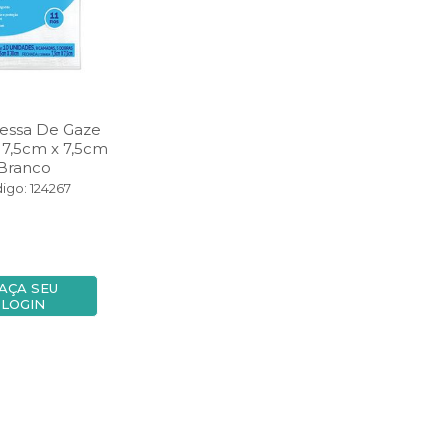
essa De Gaze
7,5cm x 7,5cm
Branco
igo: 124267
AÇA SEU
LOGIN