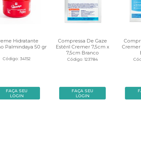
reme Hidratante
Compressa De Gaze
Compr
o Palmindaya 50 gr
Estéril Cremer 7,5cm x
Cremer 
7,5cm Branco
Código: 34152
Código: 123784
Cód
FAÇA SEU
FAÇA SEU
F
LOGIN
LOGIN