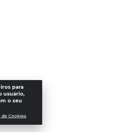
iros para
 usuário,
om o seu
s de Cookies