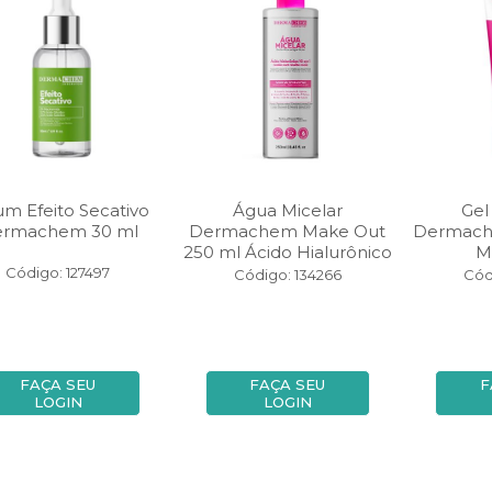
um Efeito Secativo
Água Micelar
Gel
rmachem 30 ml
Dermachem Make Out
Dermach
250 ml Ácido Hialurônico
M
Código: 127497
Código: 134266
Cód
FAÇA SEU
FAÇA SEU
F
LOGIN
LOGIN