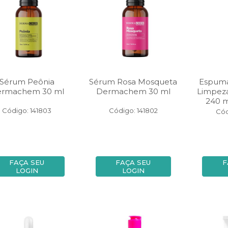
Sérum Peônia
Sérum Rosa Mosqueta
Espuma
rmachem 30 ml
Dermachem 30 ml
Limpez
240 m
Código: 141803
Código: 141802
Cód
FAÇA SEU
FAÇA SEU
F
LOGIN
LOGIN