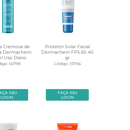
 Cremosa de
Protetor Solar Facial
a Dermachem
Dermachem FPS 60 40
l Uso Diário
gr
igo: 141798
Código: 131764
AÇA SEU
FAÇA SEU
LOGIN
LOGIN