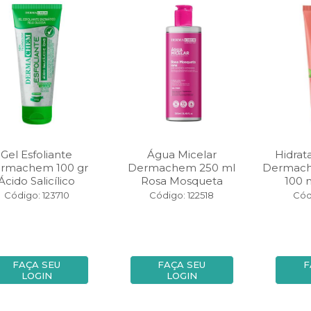
Gel Esfoliante
Água Micelar
Hidrat
rmachem 100 gr
Dermachem 250 ml
Dermach
Ácido Salicílico
Rosa Mosqueta
100 
Código: 123710
Código: 122518
Cód
FAÇA SEU
FAÇA SEU
F
LOGIN
LOGIN