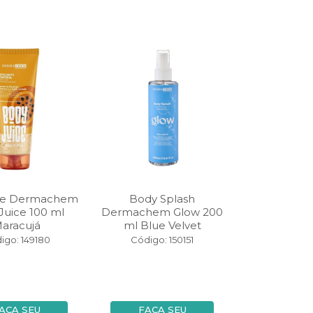
nte Dermachem
Body Splash
Juice 100 ml
Dermachem Glow 200
aracujá
ml Blue Velvet
igo: 149180
Código: 150151
AÇA SEU
FAÇA SEU