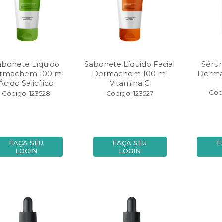
abonete Líquido
Sabonete Líquido Facial
Séru
rmachem 100 ml
Dermachem 100 ml
Derma
Ácido Salicílico
Vitamina C
Cód
Código: 123528
Código: 123527
FAÇA SEU
FAÇA SEU
F
LOGIN
LOGIN