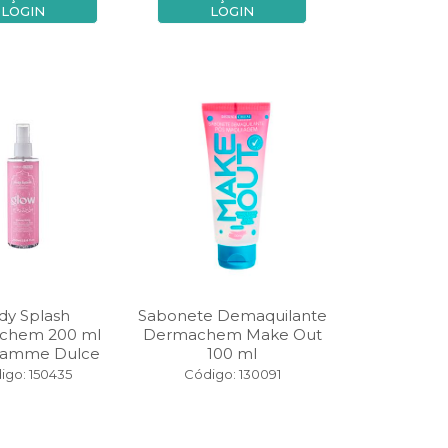
LOGIN
LOGIN
dy Splash
Sabonete Demaquilante
chem 200 ml
Dermachem Make Out
Famme Dulce
100 ml
igo: 150435
Código: 130091