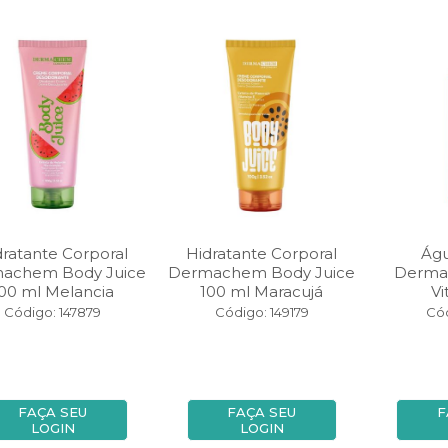
dratante Corporal
Hidratante Corporal
Águ
achem Body Juice
Dermachem Body Juice
Derma
00 ml Melancia
100 ml Maracujá
Vi
Código: 147879
Código: 149179
Cód
FAÇA SEU
FAÇA SEU
F
LOGIN
LOGIN