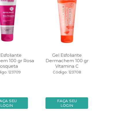
 Esfoliante
Gel Esfoliante
em 100 gr Rosa
Dermachem 100 gr
osqueta
Vitamina C
igo: 123709
Código: 123708
AÇA SEU
FAÇA SEU
LOGIN
LOGIN