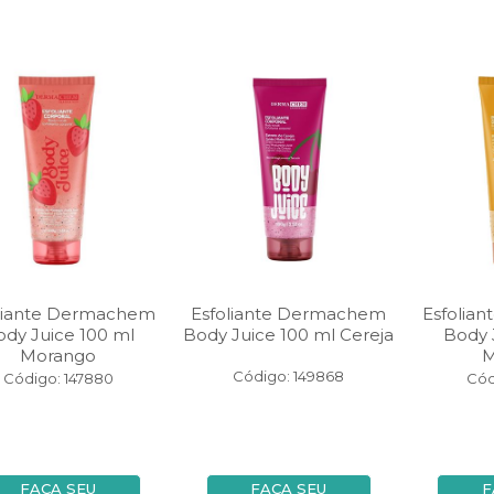
liante Dermachem
Esfoliante Dermachem
Esfolia
dy Juice 100 ml
Body Juice 100 ml Cereja
Body 
Morango
M
Código: 149868
Código: 147880
Cód
FAÇA SEU
FAÇA SEU
F