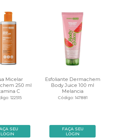
a Micelar
Esfoliante Dermachem
chem 250 ml
Body Juice 100 ml
tamina C
Melancia
igo: 122515
Código: 147881
AÇA SEU
FAÇA SEU
LOGIN
LOGIN