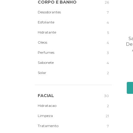
CORPO E BANHO
26
Desodorantes
7
Esfoliante
4
Hidratante
5
S
Oleos
4
De
Perfumes
3
Sabonete
4
Solar
2
FACIAL
30
Hidratacao
2
Limpeza
21
Tratamento
7