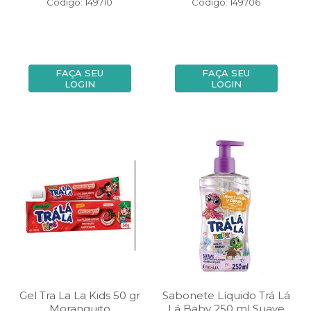
Código: 149710
Código: 149706
FAÇA SEU
FAÇA SEU
LOGIN
LOGIN
Gel Tra La La Kids 50 gr
Sabonete Líquido Trá Lá
Moranguito
Lá Baby 250 ml Suave