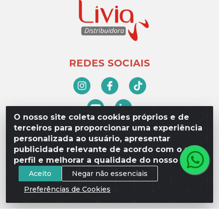
REDES SOCIAIS
O nosso site coleta cookies próprios e de
terceiros para proporcionar uma experiência
Blog da Lívia
personalizada ao usuário, apresentar
publicidade relevante de acordo com o seu
POLÍTICAS
perfil e melhorar a qualidade do nosso site.
Aceito
Negar não essenciais
Fretes e Entrega
Preferências de Cookies
Política de Privacidade
Quem Somos