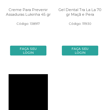
Creme Para Prevenir
Gel Dental Tra La La 70
Assaduras Lukinha 45 gr
gr Maçã e Pera
Código: 138917
Código: 111930
FAÇA SEU
FAÇA SEU
LOGIN
LOGIN