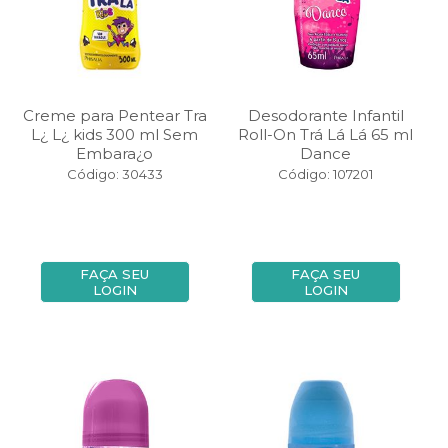
Creme para Pentear Tra
Desodorante Infantil
L¿ L¿ kids 300 ml Sem
Roll-On Trá Lá Lá 65 ml
Embara¿o
Dance
Código: 30433
Código: 107201
FAÇA SEU
FAÇA SEU
LOGIN
LOGIN