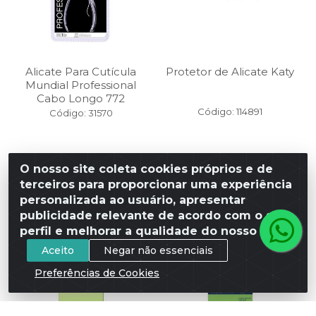
Alicate Para Cutícula
Protetor de Alicate Katy
Mundial Professional
Cabo Longo 772
Código: 114891
Código: 31570
O nosso site coleta cookies próprios e de
terceiros para proporcionar uma experiência
FAÇA SEU
FAÇA SEU
LOGIN
LOGIN
personalizada ao usuário, apresentar
publicidade relevante de acordo com o seu
perfil e melhorar a qualidade do nosso site.
Aceito
Negar não essenciais
Preferências de Cookies