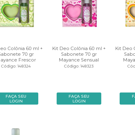
Deo Colônia 60 ml +
Kit Deo Colônia 60 ml +
Kit Deo 
Sabonete 70 gr
Sabonete 70 gr
Sabo
ayance Frescor
Mayance Sensual
Maya
Código: 148324
Código: 148323
Cód
FAÇA SEU
FAÇA SEU
F
LOGIN
LOGIN