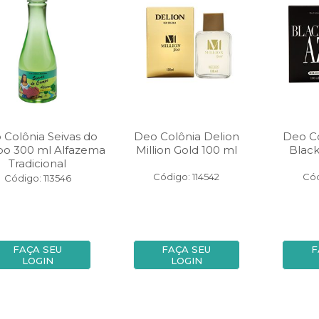
 Colônia Seivas do
Deo Colônia Delion
Deo Co
o 300 ml Alfazema
Million Gold 100 ml
Black
Tradicional
Código: 114542
Cód
Código: 113546
FAÇA SEU
FAÇA SEU
F
LOGIN
LOGIN