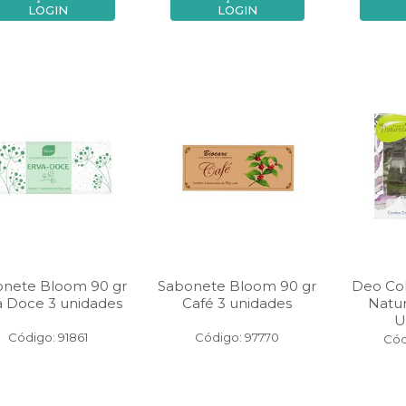
LOGIN
LOGIN
onete Bloom 90 gr
Sabonete Bloom 90 gr
Deo Col
a Doce 3 unidades
Café 3 unidades
Natur
U
Código: 91861
Código: 97770
Cód