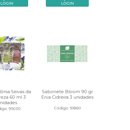
LOGIN
LOGIN
ônia Seivas da
Sabonete Bloom 90 gr
eza 60 ml 3
Erva Cidreira 3 unidades
nidades
Código: 91860
igo: 95030