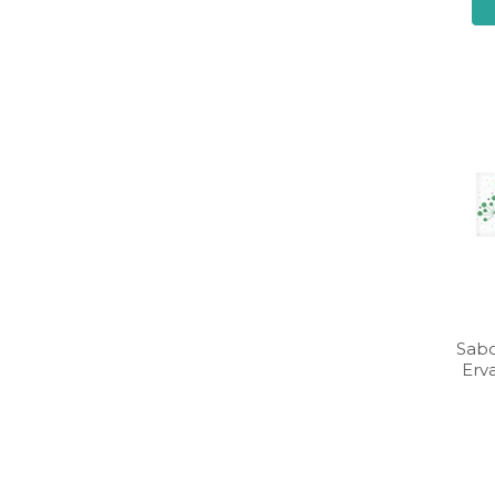
Sab
Erv