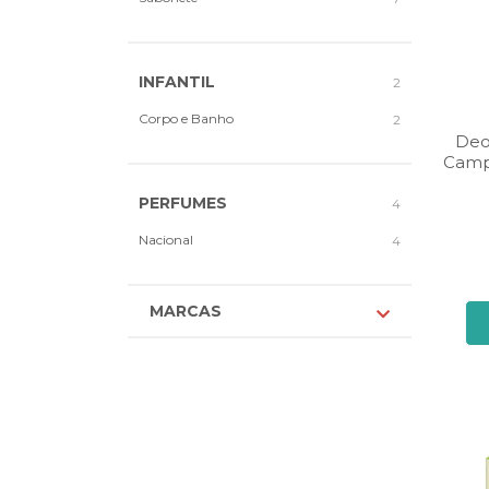
INFANTIL
2
Corpo e Banho
2
Deo
Camp
PERFUMES
4
Nacional
4
MARCAS