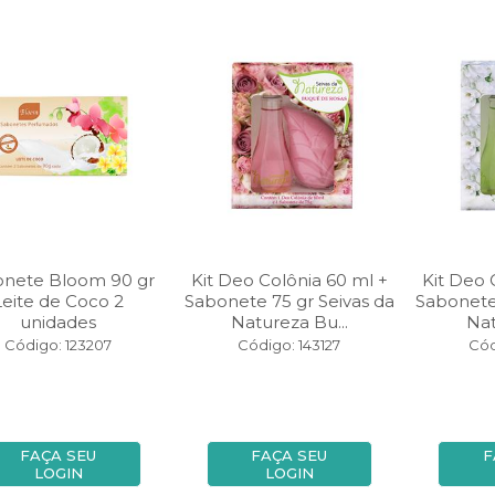
onete Bloom 90 gr
Kit Deo Colônia 60 ml +
Kit Deo 
Leite de Coco 2
Sabonete 75 gr Seivas da
Sabonete 
unidades
Natureza Bu...
Nat
Código: 123207
Código: 143127
Cód
FAÇA SEU
FAÇA SEU
F
LOGIN
LOGIN