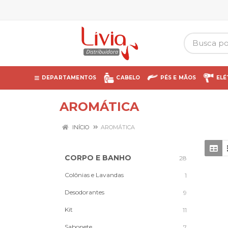
DEPARTAMENTOS
CABELO
PÉS E MÃOS
ELÉ
AROMÁTICA
INÍCIO
AROMÁTICA
CORPO E BANHO
28
Colônias e Lavandas
1
Desodorantes
9
Kit
11
Sabonete
7