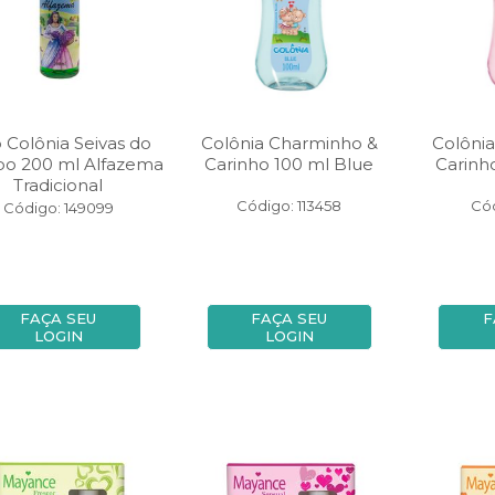
 Colônia Seivas do
Colônia Charminho &
Colôni
o 200 ml Alfazema
Carinho 100 ml Blue
Carinh
Tradicional
Código: 113458
Cód
Código: 149099
FAÇA SEU
FAÇA SEU
F
LOGIN
LOGIN