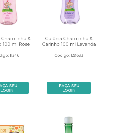
a Charminho &
Colônia Charminho &
o 100 ml Rose
Carinho 100 ml Lavanda
igo: 113461
Código: 129633
AÇA SEU
FAÇA SEU
LOGIN
LOGIN