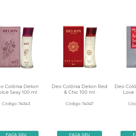
o Colônia Delion
Deo Colônia Delion Red
Deo Colô
lce Sexy 100 ml
& Chic 100 ml
Love 
Código: 114543
Código: 114547
Cód
FAÇA SEU
FAÇA SEU
F