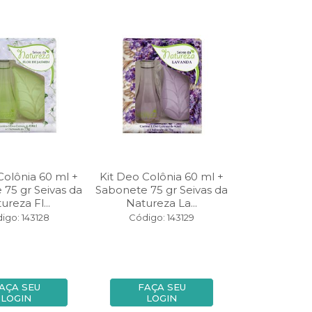
Colônia 60 ml +
Kit Deo Colônia 60 ml +
75 gr Seivas da
Sabonete 75 gr Seivas da
ureza Fl...
Natureza La...
igo: 143128
Código: 143129
AÇA SEU
FAÇA SEU
LOGIN
LOGIN