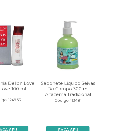
nia Delion Love
Sabonete Líquido Seivas
Love 100 ml
Do Campo 300 ml
Alfazema Tradicional
igo: 124963
Código: 113481
AÇA SEU
FAÇA SEU