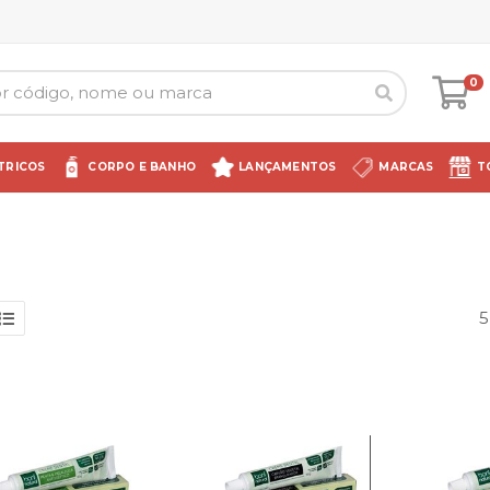
0
TRICOS
CORPO E BANHO
LANÇAMENTOS
MARCAS
T
5