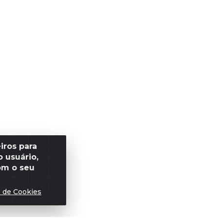
iros para
 usuário,
om o seu
s de Cookies