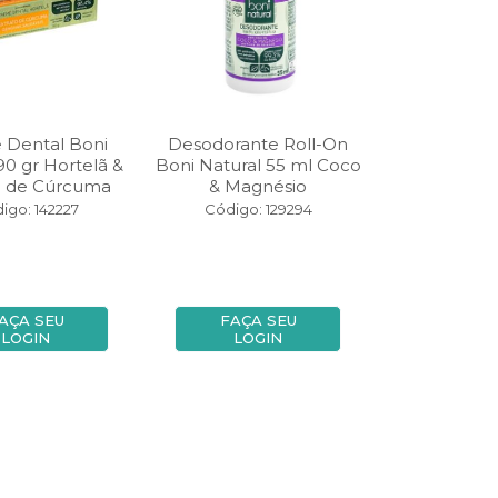
 Dental Boni
Desodorante Roll-On
90 gr Hortelã &
Boni Natural 55 ml Coco
o de Cúrcuma
& Magnésio
igo: 142227
Código: 129294
AÇA SEU
FAÇA SEU
LOGIN
LOGIN