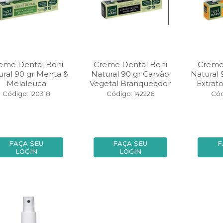
eme Dental Boni
Creme Dental Boni
Creme
ural 90 gr Menta &
Natural 90 gr Carvão
Natural 
Melaleuca
Vegetal Branqueador
Extrat
Código: 120318
Código: 142226
Cód
FAÇA SEU
FAÇA SEU
F
LOGIN
LOGIN