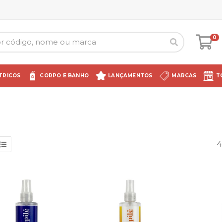
0
TRICOS
CORPO E BANHO
LANÇAMENTOS
MARCAS
T
4