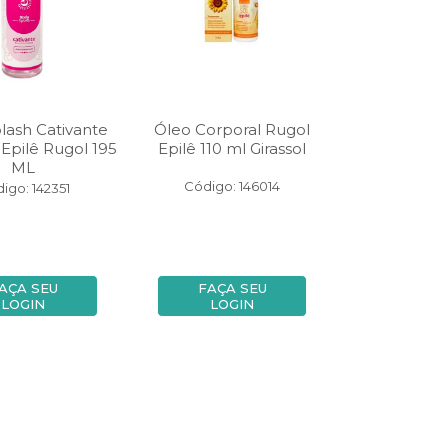
lash Cativante
Óleo Corporal Rugol
Epilê Rugol 195
Epilê 110 ml Girassol
ML
Código: 146014
igo: 142351
AÇA SEU
FAÇA SEU
LOGIN
LOGIN