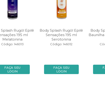
 Splash Rugól Epilê
Body Splash Rugól Epilê
Body Sp
ensações 195 ml
Sensações 195 ml
Baunilha 
Melatonina
Serotonina
Código: 146013
Código: 146012
Cód
FAÇA SEU
FAÇA SEU
F
LOGIN
LOGIN