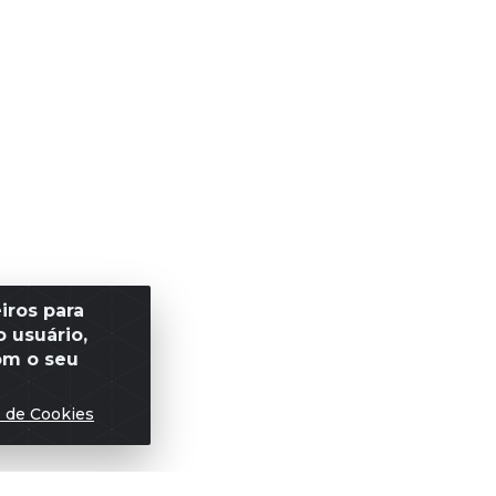
iros para
 usuário,
om o seu
s de Cookies