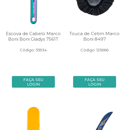
Escova de Cabelo Marco
Touca de Cetim Marco
Boni Boni Gladys 7561T
Boni 8497
Código: 55934
Código: 125666
FAÇA SEU
FAÇA SEU
LOGIN
LOGIN