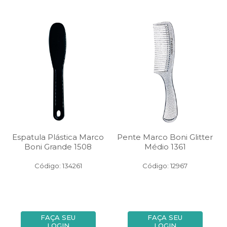
Espatula Plástica Marco
Pente Marco Boni Glitter
Boni Grande 1508
Médio 1361
Código: 134261
Código: 12967
FAÇA SEU
FAÇA SEU
LOGIN
LOGIN