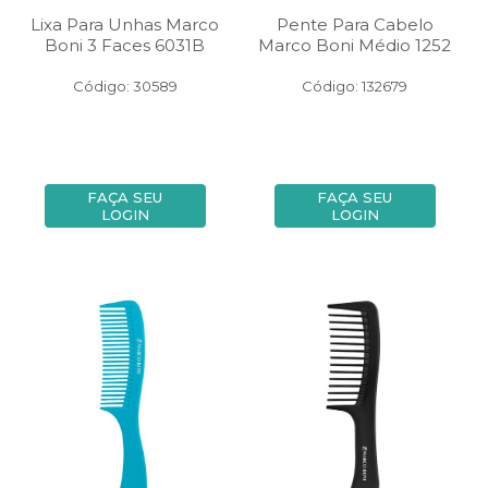
Lixa Para Unhas Marco
Pente Para Cabelo
Boni 3 Faces 6031B
Marco Boni Médio 1252
Código: 30589
Código: 132679
FAÇA SEU
FAÇA SEU
LOGIN
LOGIN