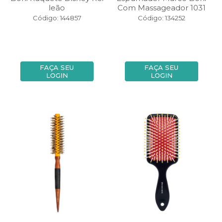
leão
Com Massageador 1031
Código: 144857
Código: 134252
FAÇA SEU
FAÇA SEU
LOGIN
LOGIN