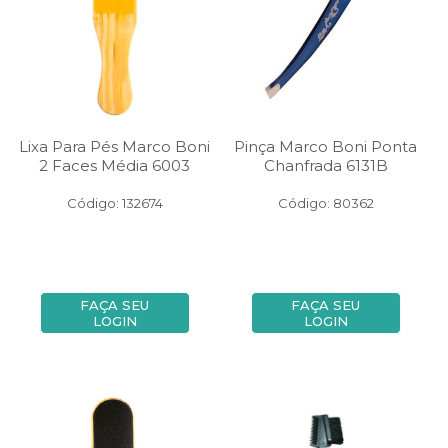
Lixa Para Pés Marco Boni
Pinça Marco Boni Ponta
2 Faces Média 6003
Chanfrada 6131B
Código: 132674
Código: 80362
FAÇA SEU
FAÇA SEU
LOGIN
LOGIN