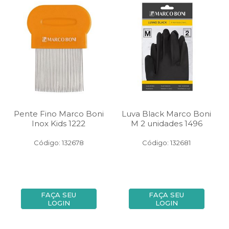
Pente Fino Marco Boni
Luva Black Marco Boni
Inox Kids 1222
M 2 unidades 1496
Código: 132678
Código: 132681
FAÇA SEU
FAÇA SEU
LOGIN
LOGIN