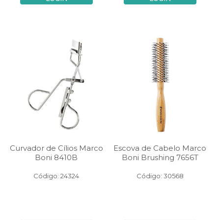
Curvador de Cílios Marco
Escova de Cabelo Marco
Boni 8410B
Boni Brushing 7656T
Código: 24324
Código: 30568