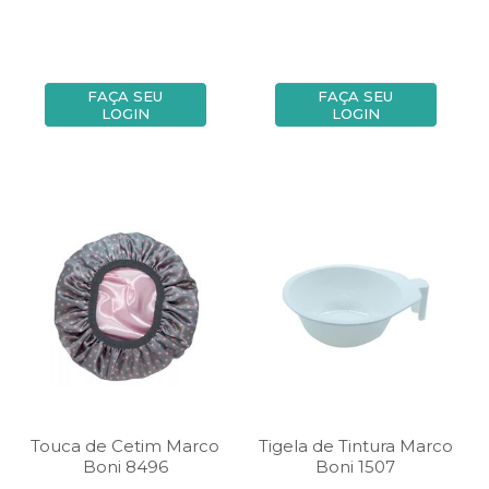
FAÇA SEU
FAÇA SEU
LOGIN
LOGIN
Touca de Cetim Marco
Tigela de Tintura Marco
Boni 8496
Boni 1507