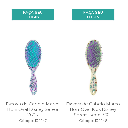
FAÇA SEU
FAÇA SEU
LOGIN
LOGIN
Escova de Cabelo Marco
Escova de Cabelo Marco
Boni Oval Disney Sereia
Boni Oval Kids Disney
7605
Sereia Bege 760...
Código: 134247
Código: 134246