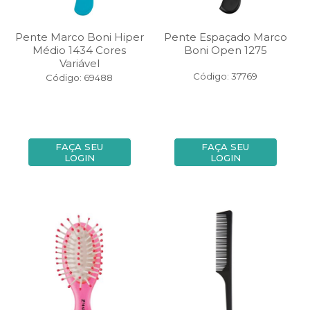
Pente Marco Boni Hiper
Pente Espaçado Marco
Médio 1434 Cores
Boni Open 1275
Variável
Código: 37769
Código: 69488
FAÇA SEU
FAÇA SEU
LOGIN
LOGIN