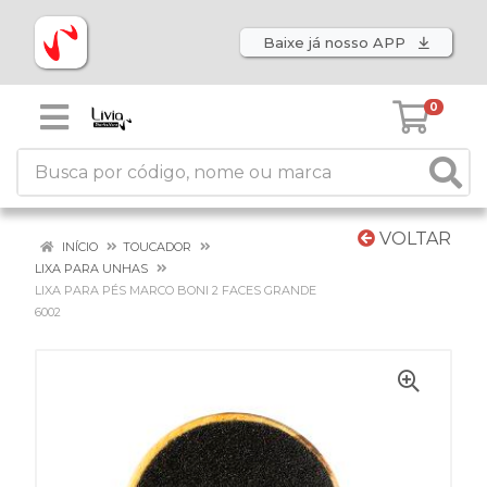
Baixe já nosso APP
0
VOLTAR
INÍCIO
TOUCADOR
LIXA PARA UNHAS
LIXA PARA PÉS MARCO BONI 2 FACES GRANDE
6002