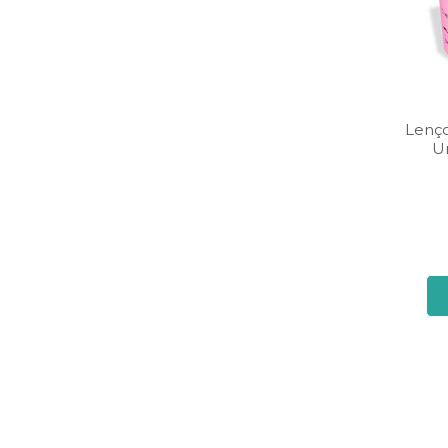
Lenço
U