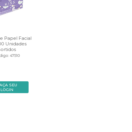
e Papel Facial
100 Unidades
Sortidos
igo: 47510
AÇA SEU
LOGIN