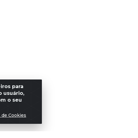
iros para
 usuário,
om o seu
s de Cookies