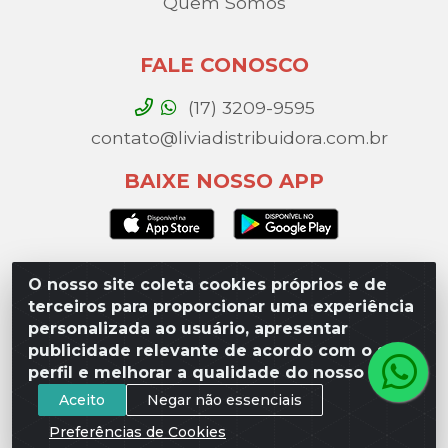
Quem Somos
FALE CONOSCO
(17) 3209-9595
contato@liviadistribuidora.com.br
BAIXE NOSSO APP
O nosso site coleta cookies próprios e de
Lívia Distribuidora - Av. Percy Gandini, 329 – Vila
terceiros para proporcionar uma experiência
Toninho, São José do Rio Preto / SP - CEP 15077-000 -
personalizada ao usuário, apresentar
CNPJ 49.975.923/0003-10
publicidade relevante de acordo com o seu
perfil e melhorar a qualidade do nosso site.
Aceito
Negar não essenciais
Preferências de Cookies