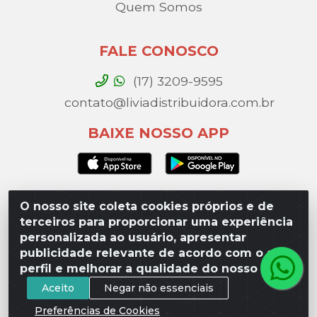
Quem Somos
FALE CONOSCO
(17) 3209-9595
contato@liviadistribuidora.com.br
BAIXE NOSSO APP
O nosso site coleta cookies próprios e de
Lívia Distribuidora - Av. Percy Gandini, 329 – Vila
terceiros para proporcionar uma experiência
Toninho, São José do Rio Preto / SP - CEP 15077-
personalizada ao usuário, apresentar
000 - CNPJ 49.975.923/0003-10
publicidade relevante de acordo com o seu
perfil e melhorar a qualidade do nosso site.
Aceito
Negar não essenciais
Preferências de Cookies