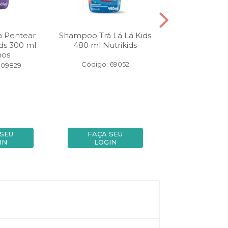
a Pentear
Shampoo Trá Lá Lá Kids
Gel Tra La La Ki
ids 300 ml
480 ml Nutrikids
Glitter Est
hos
Código: 69052
Código: 14
109829
 SEU
FAÇA SEU
FAÇA SE
IN
LOGIN
LOGIN