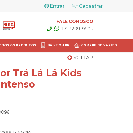
|
Entrar
Cadastrar
FALE CONOSCO
(17) 3209-9595
ODOS OS PRODUTOS
BAIXE O APP
COMPRE NO VAREJO
VOLTAR
r Trá Lá Lá Kids
Intenso
00096
: 7896115706257