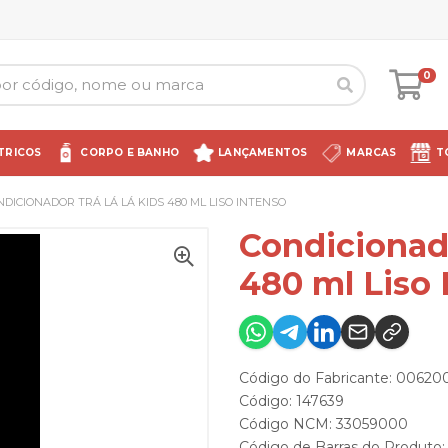
0
TRICOS
CORPO E BANHO
LANÇAMENTOS
MARCAS
T
NDICIONADOR TRÁ LÁ LÁ KIDS 480 ML LISO INTENSO
Condicionado
480 ml Liso 
Código do Fabricante: 0062
Código: 147639
Código NCM: 33059000
Código de Barras do Produto