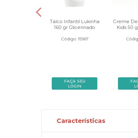
Para Prevenir
Talco Infantil Lukinha
Creme Den
s Lukinha 45 gr
160 gr Glicerinado
Kids 50 gr
igo: 138917
Código: 115167
Códig
FAÇA SEU
FAÇA SEU
FA
LOGIN
LOGIN
L
Características