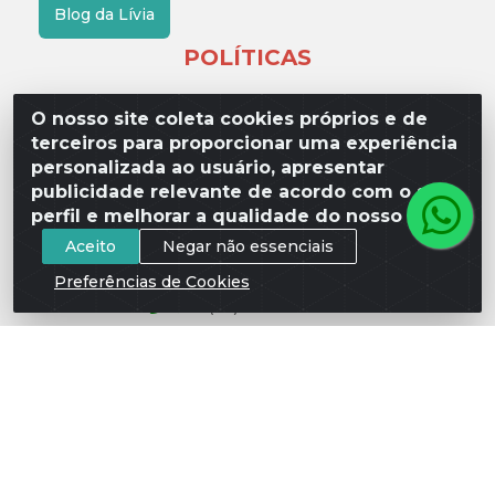
Blog da Lívia
POLÍTICAS
Fretes e Entrega
O nosso site coleta cookies próprios e de
terceiros para proporcionar uma experiência
Política de Privacidade
personalizada ao usuário, apresentar
Quem Somos
publicidade relevante de acordo com o seu
perfil e melhorar a qualidade do nosso site.
Aceito
Negar não essenciais
FALE CONOSCO
Preferências de Cookies
(17) 3209-9595
contato@liviadistribuidora.com.br
BAIXE NOSSO APP