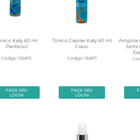
ônico Katy 60 ml
Tônico Capilar Katy 60 ml
Ampola C
Pantenol
Cravo
Semi 
Ess
Código: 132872
Código: 132871
Cód
FAÇA SEU
FAÇA SEU
F
LOGIN
LOGIN