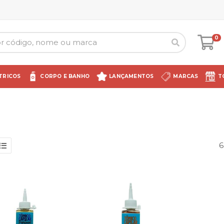
0
TRICOS
CORPO E BANHO
LANÇAMENTOS
MARCAS
T
6