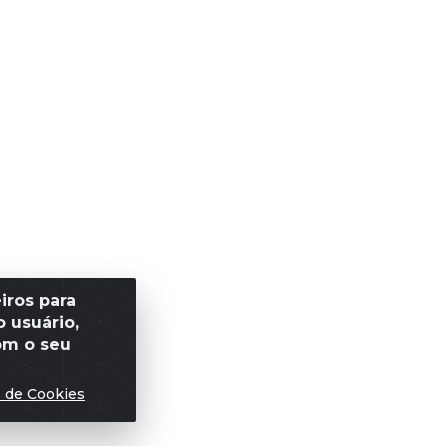
iros para
 usuário,
om o seu
s de Cookies