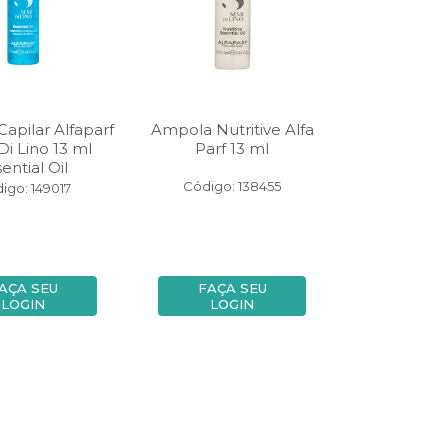
apilar Alfaparf
Ampola Nutritive Alfa
Di Lino 13 ml
Parf 13 ml
ential Oil
Código: 138455
igo: 149017
AÇA SEU
FAÇA SEU
LOGIN
LOGIN