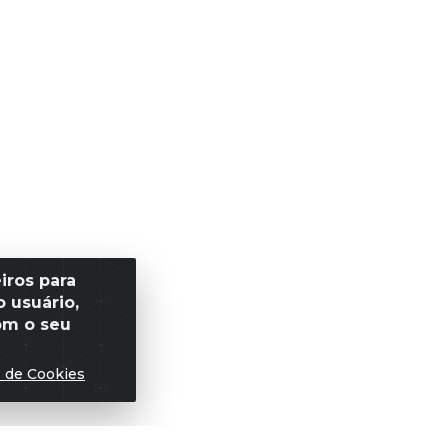
iros para
 usuário,
om o seu
s de Cookies