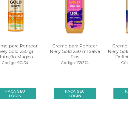
eme para Pentear
Creme para Pentear
Creme 
iely Gold 250 gr
Niely Gold 250 ml Salva
Niely Gol
utrição Magica
Fios
Defini
Código: 97434
Código: 139374
Cód
FAÇA SEU
FAÇA SEU
F
LOGIN
LOGIN