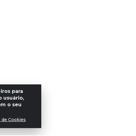
iros para
 usuário,
om o seu
s de Cookies