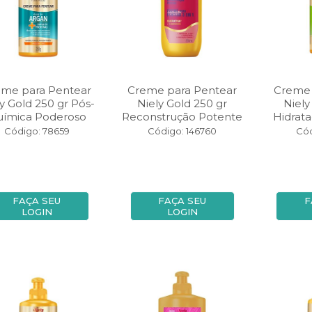
eme para Pentear
Creme para Pentear
Creme 
y Gold 250 gr Pós-
Niely Gold 250 gr
Niely
ímica Poderoso
Reconstrução Potente
Hidrata
Código: 78659
Código: 146760
Cód
FAÇA SEU
FAÇA SEU
F
LOGIN
LOGIN