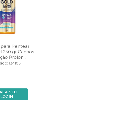
para Pentear
d 250 gr Cachos
ção Prolon...
igo: 134105
AÇA SEU
LOGIN