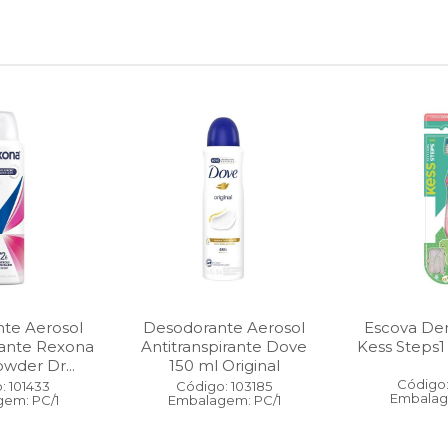
te Aerosol
Desodorante Aerosol
Escova Dent
rante Rexona
Antitranspirante Dove
Kess Steps1
wder Dr...
150 ml Original
Código:
: 101433
Código: 103185
Embalag
em: PC/1
Embalagem: PC/1