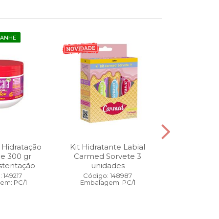
GANHE
 Hidratação
Kit Hidratante Labial
Esmalte
ne 300 gr
Carmed Sorvete 3
Diamon
stentação
unidades
Cybercolors
Co
 149217
Código: 148987
em: PC/1
Embalagem: PC/1
Código:
Embalage