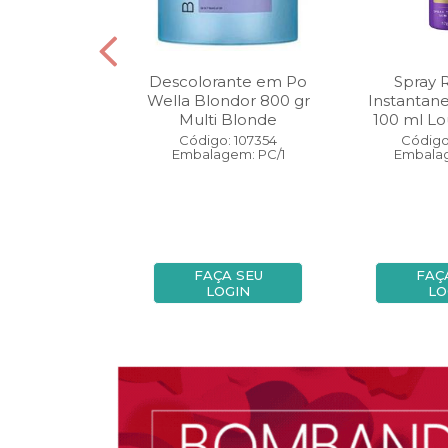
oo Wella
Descolorante em Po
Spray 
ls Invigo 250
Wella Blondor 800 gr
Instantan
ri Enrich
Multi Blonde
100 ml Lo
: 113298
Código: 107354
Código
gem: PC/1
Embalagem: PC/1
Embalag
A SEU
FAÇA SEU
FAÇ
OGIN
LOGIN
LO