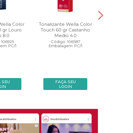
Wella Color
Tonalizante Wella Color
Coloração W
0 gr Louro
Touch 60 gr Castanho
Perfect 60 
o 8.0
Medio 4.0
Medio
 106925
Código: 106587
Código:
em: PC/1
Embalagem: PC/1
Embalage
 SEU
FAÇA SEU
FAÇA
GIN
LOGIN
LOG