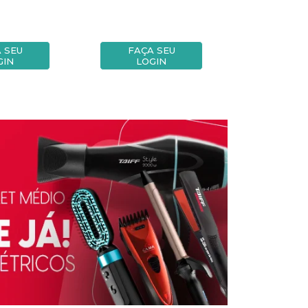
 SEU
FAÇA SEU
FAÇA
GIN
LOGIN
LOG