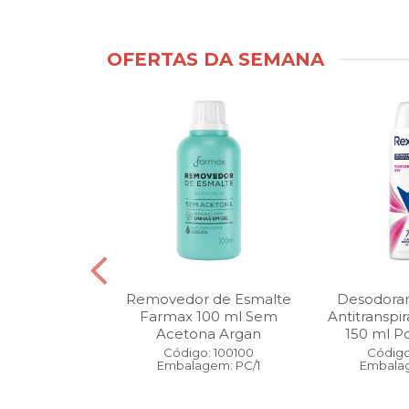
OFERTAS DA SEMANA
ntimo Cia da
Removedor de Esmalte
Desodoran
210 ml Fresh
Farmax 100 ml Sem
Antitranspi
 Pague 1
Acetona Argan
150 ml Po
: 110525
Código: 100100
Código
gem: PC/1
Embalagem: PC/1
Embalag