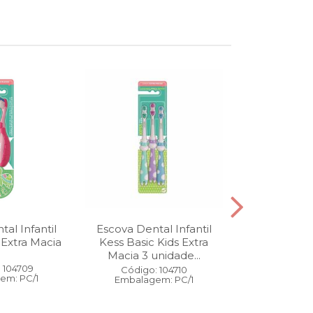
al Infantil
Escova Dental Infantil
Óleo Corpo
 Extra Macia
Kess Basic Kids Extra
100 ml
Macia 3 unidade...
 104709
Código:
Código: 104710
em: PC/1
Embalage
Embalagem: PC/1