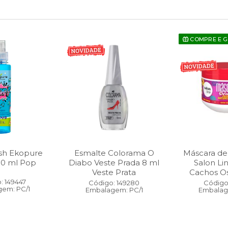
COMPRE E 
sh Ekopure
Esmalte Colorama O
Máscara de
00 ml Pop
Diabo Veste Prada 8 ml
Salon Li
Veste Prata
Cachos O
: 149447
Código: 149280
Código:
em: PC/1
Embalagem: PC/1
Embalag