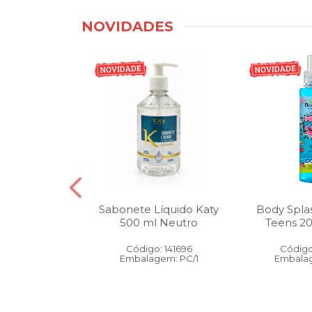
NOVIDADES
tico Bucal
Sabonete Líquido Katy
Body Spla
Litro Melancia
500 ml Neutro
Teens 2
ortelã
Código: 141696
Código
: 146905
Embalagem: PC/1
Embalag
gem: PC/1