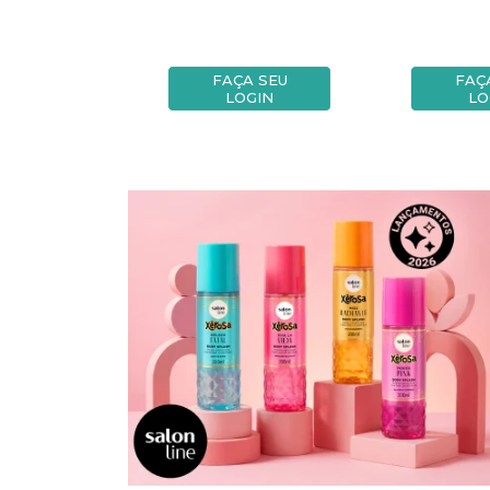
A SEU
FAÇA SEU
FAÇ
OGIN
LOGIN
LO