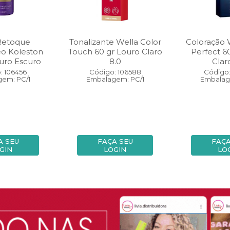
Retoque
Tonalizante Wella Color
Coloração 
eo Koleston
Touch 60 gr Louro Claro
Perfect 6
uro Escuro
8.0
Clar
: 106456
Código: 106588
Código:
em: PC/1
Embalagem: PC/1
Embalag
A SEU
FAÇA SEU
FAÇA
GIN
LOGIN
LO