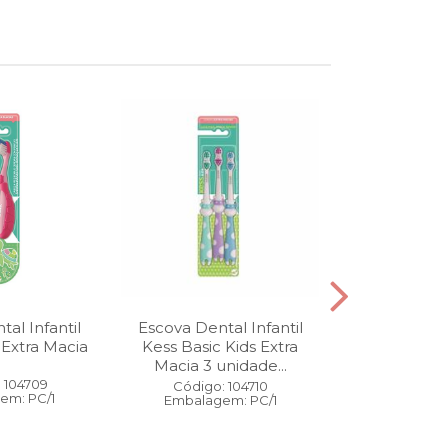
al Infantil
Escova Dental Infantil
Óleo Corpo
 Extra Macia
Kess Basic Kids Extra
100 ml
Macia 3 unidade...
 104709
Código:
Código: 104710
em: PC/1
Embalage
Embalagem: PC/1