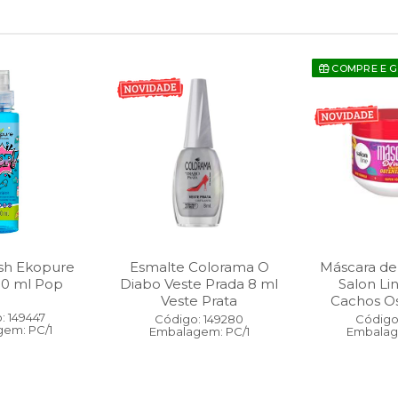
COMPRE E 
sh Ekopure
Esmalte Colorama O
Máscara de
00 ml Pop
Diabo Veste Prada 8 ml
Salon Li
Veste Prata
Cachos O
: 149447
Código: 149280
Código:
em: PC/1
Embalagem: PC/1
Embalag