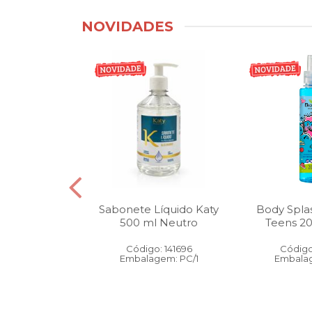
NOVIDADES
tico Bucal
Sabonete Líquido Katy
Body Spla
Litro Melancia
500 ml Neutro
Teens 2
ortelã
Código: 141696
Código
: 146905
Embalagem: PC/1
Embalag
gem: PC/1