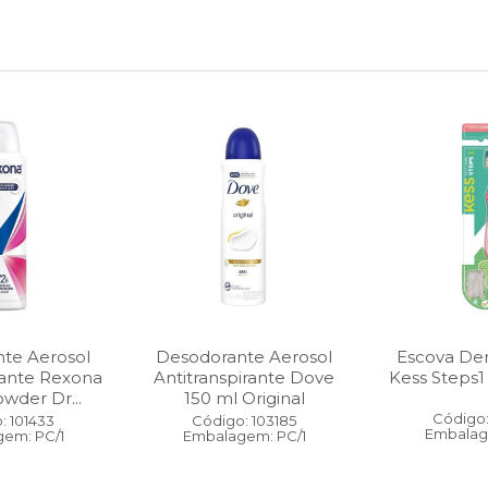
te Aerosol
Desodorante Aerosol
Escova Dent
rante Rexona
Antitranspirante Dove
Kess Steps1
wder Dr...
150 ml Original
Código:
: 101433
Código: 103185
Embalag
em: PC/1
Embalagem: PC/1