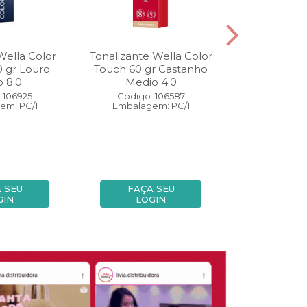
Wella Color
Tonalizante Wella Color
Coloração W
0 gr Louro
Touch 60 gr Castanho
Perfect 60 
o 8.0
Medio 4.0
Medio
 106925
Código: 106587
Código:
em: PC/1
Embalagem: PC/1
Embalage
 SEU
FAÇA SEU
FAÇA
GIN
LOGIN
LOG