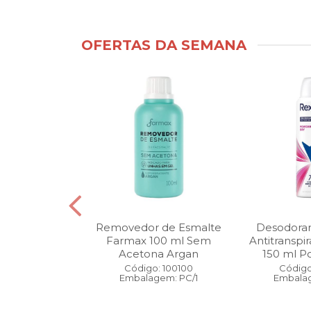
OFERTAS DA SEMANA
ntimo Cia da
Removedor de Esmalte
Desodoran
210 ml Fresh
Farmax 100 ml Sem
Antitranspi
 Pague 1
Acetona Argan
150 ml Po
: 110525
Código: 100100
Código
gem: PC/1
Embalagem: PC/1
Embalag