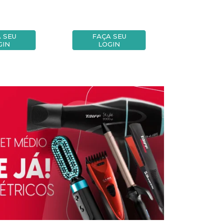
 SEU
FAÇA SEU
FAÇA
GIN
LOGIN
LOG