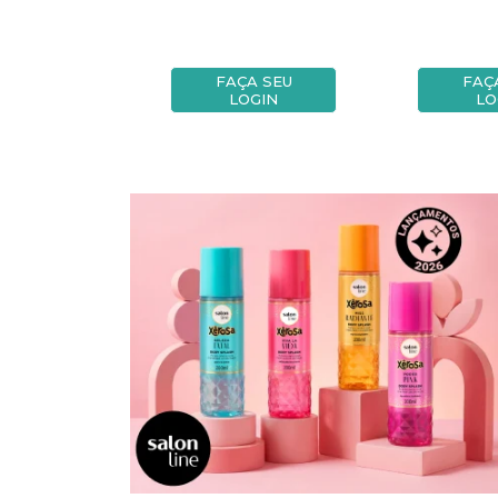
A SEU
FAÇA SEU
FAÇ
OGIN
LOGIN
LO