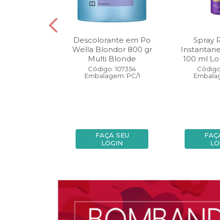
oo Wella
Descolorante em Po
Spray 
ls Invigo 250
Wella Blondor 800 gr
Instantan
ri Enrich
Multi Blonde
100 ml Lo
: 113298
Código: 107354
Código
gem: PC/1
Embalagem: PC/1
Embalag
A SEU
FAÇA SEU
FAÇ
OGIN
LOGIN
LO