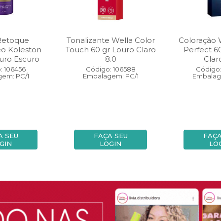
Retoque
Tonalizante Wella Color
Coloração 
eo Koleston
Touch 60 gr Louro Claro
Perfect 6
uro Escuro
8.0
Clar
: 106456
Código: 106588
Código:
em: PC/1
Embalagem: PC/1
Embalag
A SEU
FAÇA SEU
FAÇA
GIN
LOGIN
LO