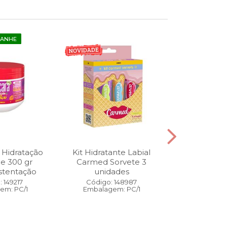
GANHE
 Hidratação
Kit Hidratante Labial
Esmalte
ne 300 gr
Carmed Sorvete 3
Diamon
stentação
unidades
Cybercolors
Co
 149217
Código: 148987
em: PC/1
Embalagem: PC/1
Código:
Embalage