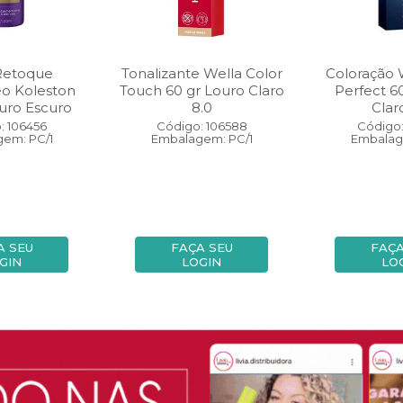
Retoque
Tonalizante Wella Color
Coloração 
eo Koleston
Touch 60 gr Louro Claro
Perfect 6
uro Escuro
8.0
Clar
: 106456
Código: 106588
Código:
em: PC/1
Embalagem: PC/1
Embalag
A SEU
FAÇA SEU
FAÇA
GIN
LOGIN
LO