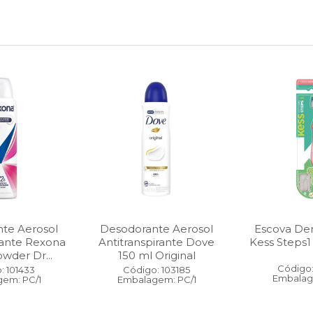
te Aerosol
Desodorante Aerosol
Escova Dent
rante Rexona
Antitranspirante Dove
Kess Steps1
wder Dr...
150 ml Original
Código:
: 101433
Código: 103185
Embalag
em: PC/1
Embalagem: PC/1