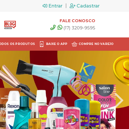
|
Entrar
Cadastrar
FALE CONOSCO
(17) 3209-9595
ODOS OS PRODUTOS
BAIXE O APP
COMPRE NO VAREJO