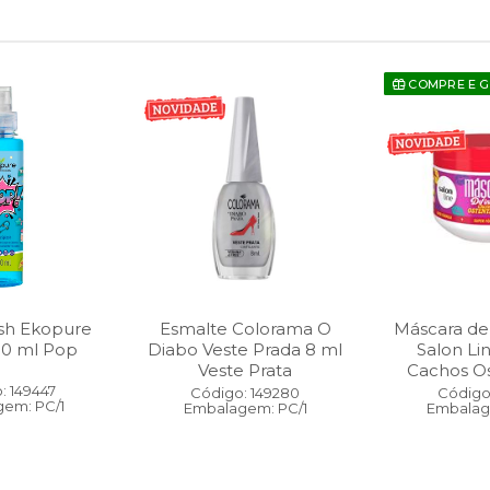
COMPRE E 
sh Ekopure
Esmalte Colorama O
Máscara de
00 ml Pop
Diabo Veste Prada 8 ml
Salon Li
Veste Prata
Cachos O
: 149447
Código: 149280
Código:
em: PC/1
Embalagem: PC/1
Embalag