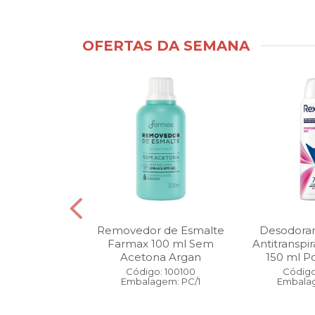
OFERTAS DA SEMANA
ntimo Cia da
Removedor de Esmalte
Desodoran
210 ml Fresh
Farmax 100 ml Sem
Antitranspi
 Pague 1
Acetona Argan
150 ml Po
: 110525
Código: 100100
Código
gem: PC/1
Embalagem: PC/1
Embalag