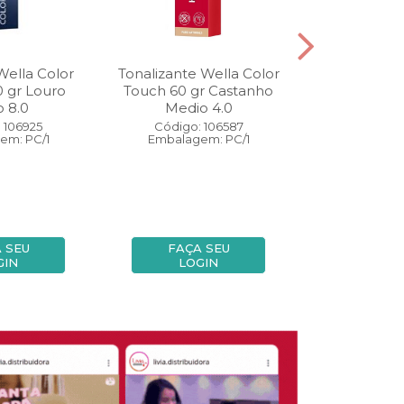
Wella Color
Tonalizante Wella Color
Coloração W
0 gr Louro
Touch 60 gr Castanho
Perfect 60 
o 8.0
Medio 4.0
Medio
 106925
Código: 106587
Código:
em: PC/1
Embalagem: PC/1
Embalage
 SEU
FAÇA SEU
FAÇA
GIN
LOGIN
LOG