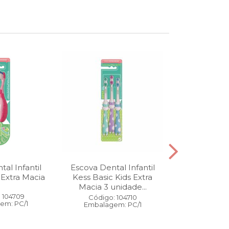
al Infantil
Escova Dental Infantil
Óleo Corpo
 Extra Macia
Kess Basic Kids Extra
100 ml
Macia 3 unidade...
 104709
Código:
Código: 104710
em: PC/1
Embalage
Embalagem: PC/1