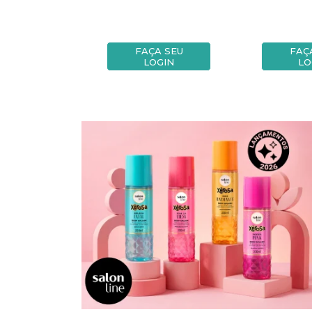
A SEU
FAÇA SEU
FAÇ
OGIN
LOGIN
LO