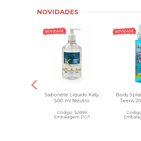
NOVIDADES
tico Bucal
Sabonete Líquido Katy
Body Spla
Litro Melancia
500 ml Neutro
Teens 2
ortelã
Código: 141696
Código
: 146905
Embalagem: PC/1
Embalag
gem: PC/1