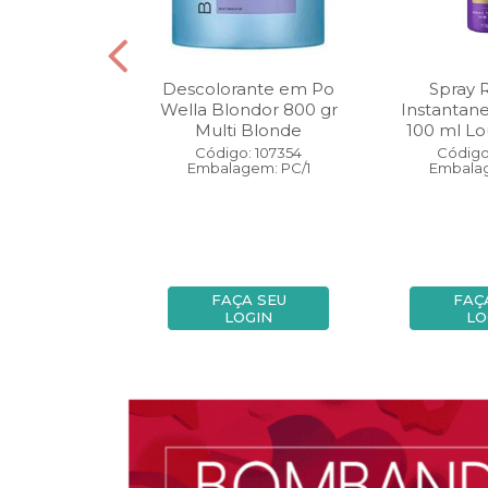
oo Wella
Descolorante em Po
Spray 
ls Invigo 250
Wella Blondor 800 gr
Instantan
ri Enrich
Multi Blonde
100 ml Lo
: 113298
Código: 107354
Código
gem: PC/1
Embalagem: PC/1
Embalag
A SEU
FAÇA SEU
FAÇ
OGIN
LOGIN
LO