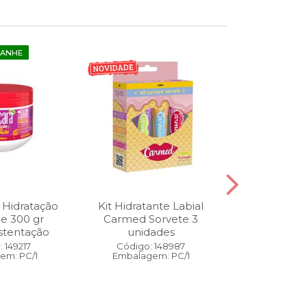
GANHE
 Hidratação
Kit Hidratante Labial
Esmalte
ne 300 gr
Carmed Sorvete 3
Diamon
stentação
unidades
Cybercolors
Co
 149217
Código: 148987
em: PC/1
Embalagem: PC/1
Código:
Embalage