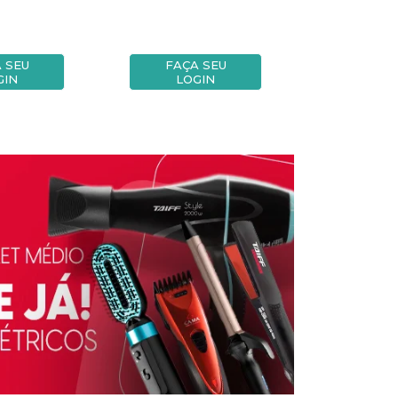
 SEU
FAÇA SEU
FAÇA
GIN
LOGIN
LOG