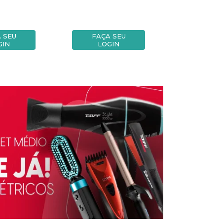
 SEU
FAÇA SEU
FAÇA
GIN
LOGIN
LOG