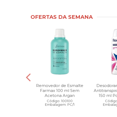
OFERTAS DA SEMANA
ntimo Cia da
Removedor de Esmalte
Desodoran
210 ml Fresh
Farmax 100 ml Sem
Antitranspi
 Pague 1
Acetona Argan
150 ml Po
: 110525
Código: 100100
Código
gem: PC/1
Embalagem: PC/1
Embalag