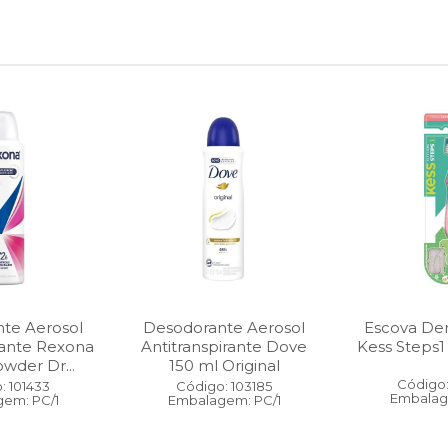
te Aerosol
Desodorante Aerosol
Escova Dent
rante Rexona
Antitranspirante Dove
Kess Steps1
wder Dr...
150 ml Original
Código:
: 101433
Código: 103185
Embalag
em: PC/1
Embalagem: PC/1