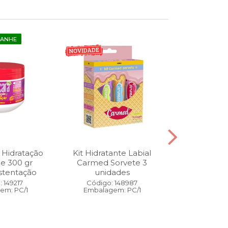
GANHE
 Hidratação
Kit Hidratante Labial
Esmalte
ne 300 gr
Carmed Sorvete 3
Diamon
stentação
unidades
Cybercolors
Co
 149217
Código: 148987
em: PC/1
Embalagem: PC/1
Código:
Embalage