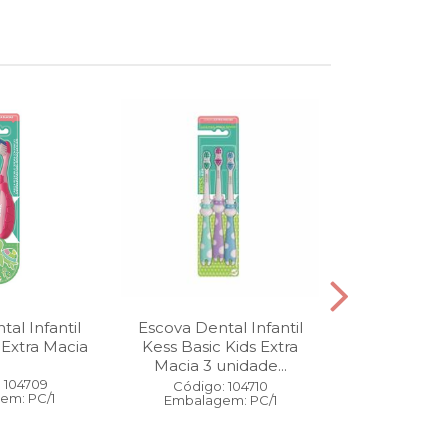
al Infantil
Escova Dental Infantil
Óleo Corpo
 Extra Macia
Kess Basic Kids Extra
100 ml
Macia 3 unidade...
 104709
Código:
Código: 104710
em: PC/1
Embalage
Embalagem: PC/1