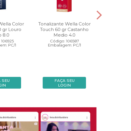
Wella Color
Tonalizante Wella Color
Coloração W
0 gr Louro
Touch 60 gr Castanho
Perfect 60 
o 8.0
Medio 4.0
Medio
 106925
Código: 106587
Código:
em: PC/1
Embalagem: PC/1
Embalage
 SEU
FAÇA SEU
FAÇA
GIN
LOGIN
LOG