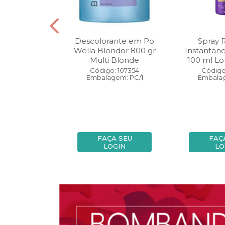
oo Wella
Descolorante em Po
Spray 
ls Invigo 250
Wella Blondor 800 gr
Instantan
ri Enrich
Multi Blonde
100 ml Lo
: 113298
Código: 107354
Código
gem: PC/1
Embalagem: PC/1
Embalag
A SEU
FAÇA SEU
FAÇ
OGIN
LOGIN
LO