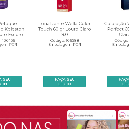
Retoque
Tonalizante Wella Color
Coloração 
eo Koleston
Touch 60 gr Louro Claro
Perfect 6
uro Escuro
8.0
Clar
: 106456
Código: 106588
Código:
em: PC/1
Embalagem: PC/1
Embalag
A SEU
FAÇA SEU
FAÇA
GIN
LOGIN
LO