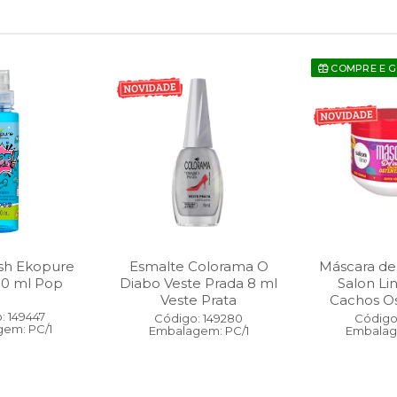
COMPRE E 
sh Ekopure
Esmalte Colorama O
Máscara de
00 ml Pop
Diabo Veste Prada 8 ml
Salon Li
Veste Prata
Cachos O
: 149447
Código: 149280
Código:
em: PC/1
Embalagem: PC/1
Embalag