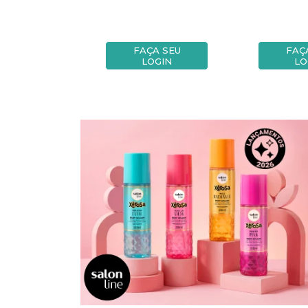
A SEU
FAÇA SEU
FAÇ
OGIN
LOGIN
LO