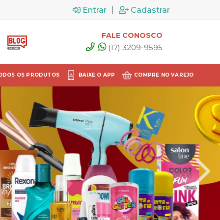
|
Entrar
Cadastrar
FALE CONOSCO
(17) 3209-9595
ODOS OS PRODUTOS
BAIXE O APP
COMPRE NO VAREJO