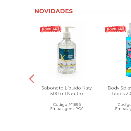
NOVIDADES
tico Bucal
Sabonete Líquido Katy
Body Spla
Litro Melancia
500 ml Neutro
Teens 2
ortelã
Código: 141696
Código
: 146905
Embalagem: PC/1
Embalag
gem: PC/1