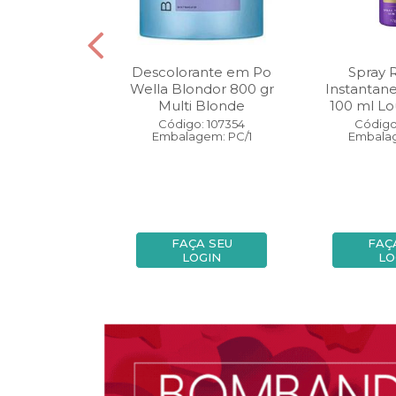
oo Wella
Descolorante em Po
Spray 
ls Invigo 250
Wella Blondor 800 gr
Instantan
ri Enrich
Multi Blonde
100 ml Lo
: 113298
Código: 107354
Código
gem: PC/1
Embalagem: PC/1
Embalag
A SEU
FAÇA SEU
FAÇ
OGIN
LOGIN
LO