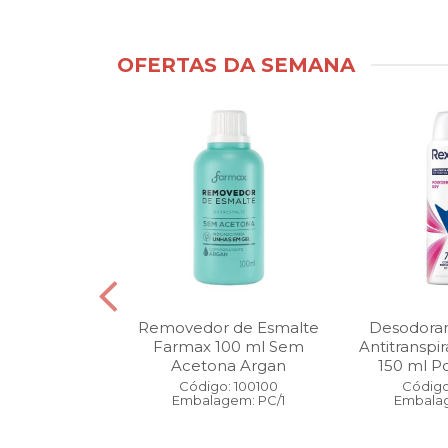
OFERTAS DA SEMANA
ntimo Cia da
Removedor de Esmalte
Desodoran
210 ml Fresh
Farmax 100 ml Sem
Antitranspi
 Pague 1
Acetona Argan
150 ml Po
: 110525
Código: 100100
Código
gem: PC/1
Embalagem: PC/1
Embalag