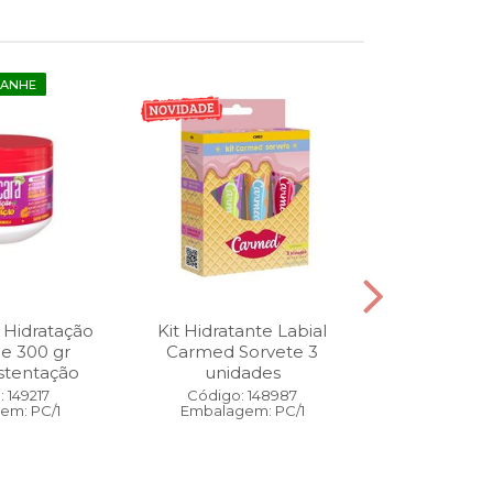
GANHE
 Hidratação
Kit Hidratante Labial
Esmalte
ne 300 gr
Carmed Sorvete 3
Diamon
stentação
unidades
Cybercolors
Co
 149217
Código: 148987
em: PC/1
Embalagem: PC/1
Código:
Embalage