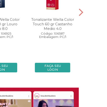
Wella Color
Tonalizante Wella Color
Coloração W
0 gr Louro
Touch 60 gr Castanho
Perfect 60 
o 8.0
Medio 4.0
Medio
 106925
Código: 106587
Código:
em: PC/1
Embalagem: PC/1
Embalage
 SEU
FAÇA SEU
FAÇA
GIN
LOGIN
LOG