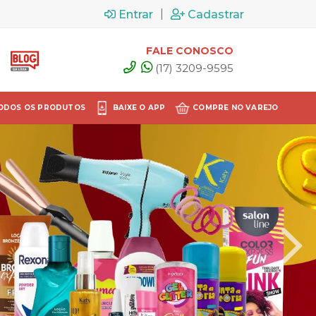
|
Entrar
Cadastrar
FALE CONOSCO
(17) 3209-9595
ODOS OS PRODUTOS
BAIXE O APP
COMPRE NO VAREJO