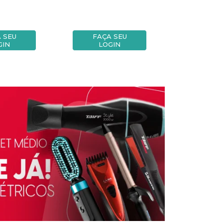
 SEU
FAÇA SEU
FAÇA
GIN
LOGIN
LOG