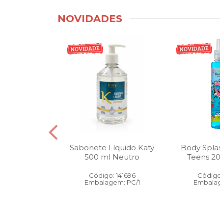
NOVIDADES
tico Bucal
Sabonete Líquido Katy
Body Spla
Litro Melancia
500 ml Neutro
Teens 2
ortelã
Código: 141696
Código
: 146905
Embalagem: PC/1
Embalag
gem: PC/1