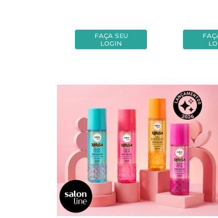
A SEU
FAÇA SEU
FAÇ
OGIN
LOGIN
LO