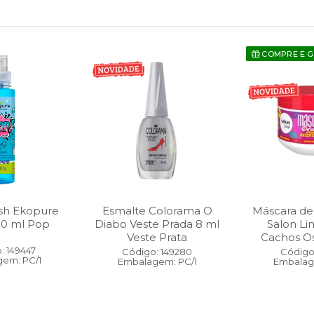
COMPRE E 
sh Ekopure
Esmalte Colorama O
Máscara de
00 ml Pop
Diabo Veste Prada 8 ml
Salon Li
Veste Prata
Cachos O
: 149447
Código: 149280
Código:
em: PC/1
Embalagem: PC/1
Embalag