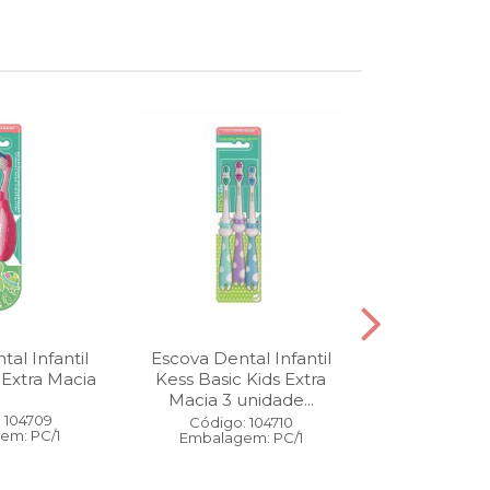
al Infantil
Escova Dental Infantil
Óleo Corpo
 Extra Macia
Kess Basic Kids Extra
100 ml
Macia 3 unidade...
 104709
Código:
Código: 104710
em: PC/1
Embalage
Embalagem: PC/1