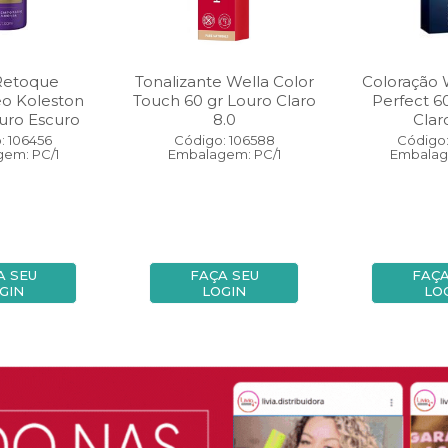
Retoque
Tonalizante Wella Color
Coloração 
eo Koleston
Touch 60 gr Louro Claro
Perfect 6
uro Escuro
8.0
Clar
: 106456
Código: 106588
Código:
em: PC/1
Embalagem: PC/1
Embalag
A SEU
FAÇA SEU
FAÇA
GIN
LOGIN
LO