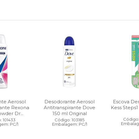
te Aerosol
Desodorante Aerosol
Escova Dent
rante Rexona
Antitranspirante Dove
Kess Steps1
wder Dr...
150 ml Original
Código:
: 101433
Código: 103185
Embalag
em: PC/1
Embalagem: PC/1