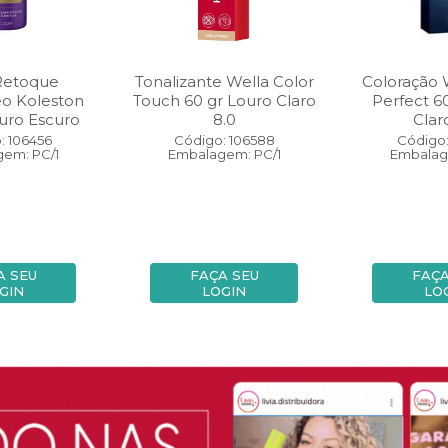
Retoque
Tonalizante Wella Color
Coloração 
eo Koleston
Touch 60 gr Louro Claro
Perfect 6
uro Escuro
8.0
Clar
: 106456
Código: 106588
Código:
em: PC/1
Embalagem: PC/1
Embalag
A SEU
FAÇA SEU
FAÇA
GIN
LOGIN
LO