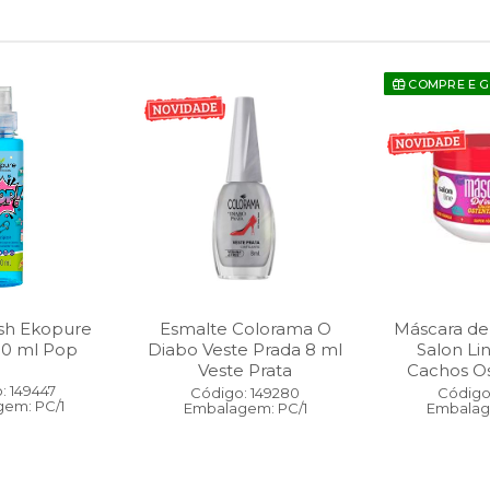
COMPRE E 
sh Ekopure
Esmalte Colorama O
Máscara de
00 ml Pop
Diabo Veste Prada 8 ml
Salon Li
Veste Prata
Cachos O
: 149447
Código: 149280
Código:
em: PC/1
Embalagem: PC/1
Embalag