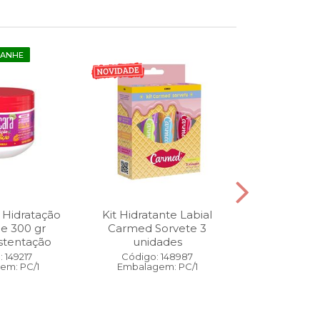
GANHE
 Hidratação
Kit Hidratante Labial
Esmalte
ne 300 gr
Carmed Sorvete 3
Diamon
stentação
unidades
Cybercolors
Co
 149217
Código: 148987
em: PC/1
Embalagem: PC/1
Código:
Embalage