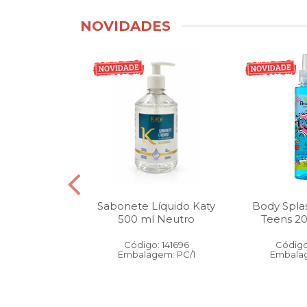
NOVIDADES
tico Bucal
Sabonete Líquido Katy
Body Spla
Litro Melancia
500 ml Neutro
Teens 2
ortelã
Código: 141696
Código
: 146905
Embalagem: PC/1
Embalag
gem: PC/1