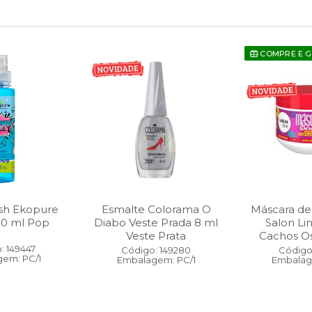
COMPRE E 
sh Ekopure
Esmalte Colorama O
Máscara de
00 ml Pop
Diabo Veste Prada 8 ml
Salon Li
Veste Prata
Cachos O
: 149447
Código: 149280
Código:
em: PC/1
Embalagem: PC/1
Embalag