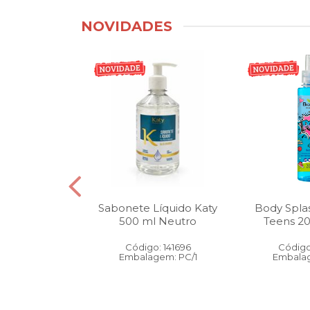
NOVIDADES
tico Bucal
Sabonete Líquido Katy
Body Spla
Litro Melancia
500 ml Neutro
Teens 2
ortelã
Código: 141696
Código
: 146905
Embalagem: PC/1
Embalag
gem: PC/1