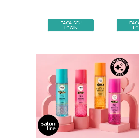
A SEU
FAÇA SEU
FAÇ
OGIN
LOGIN
LO