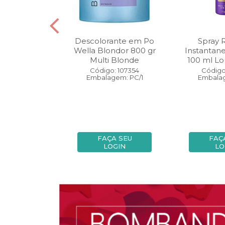
oo Wella
Descolorante em Po
Spray 
ls Invigo 250
Wella Blondor 800 gr
Instantan
ri Enrich
Multi Blonde
100 ml Lo
: 113298
Código: 107354
Código
gem: PC/1
Embalagem: PC/1
Embalag
A SEU
FAÇA SEU
FAÇ
OGIN
LOGIN
LO