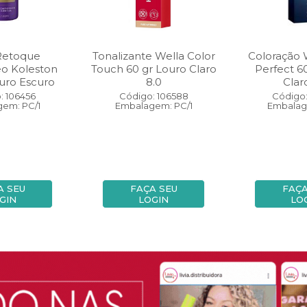
Retoque
Tonalizante Wella Color
Coloração 
eo Koleston
Touch 60 gr Louro Claro
Perfect 6
uro Escuro
8.0
Clar
: 106456
Código: 106588
Código:
em: PC/1
Embalagem: PC/1
Embalag
A SEU
FAÇA SEU
FAÇA
GIN
LOGIN
LO