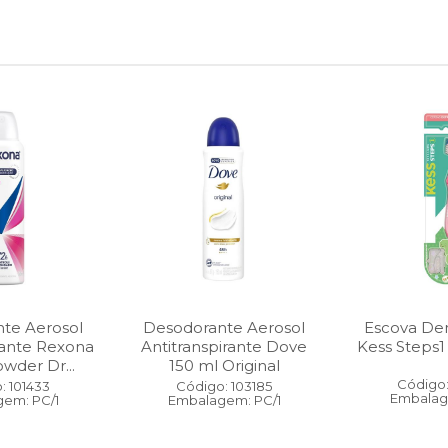
te Aerosol
Desodorante Aerosol
Escova Dent
rante Rexona
Antitranspirante Dove
Kess Steps1
wder Dr...
150 ml Original
Código:
: 101433
Código: 103185
Embalag
em: PC/1
Embalagem: PC/1