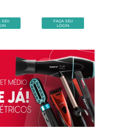
 SEU
FAÇA SEU
FAÇA
GIN
LOGIN
LOG