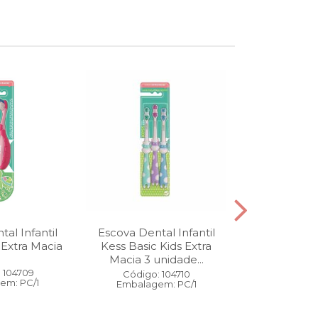
al Infantil
Escova Dental Infantil
Óleo Corpo
 Extra Macia
Kess Basic Kids Extra
100 ml
Macia 3 unidade...
 104709
Código:
Código: 104710
em: PC/1
Embalage
Embalagem: PC/1