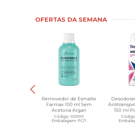
OFERTAS DA SEMANA
ntimo Cia da
Removedor de Esmalte
Desodoran
210 ml Fresh
Farmax 100 ml Sem
Antitranspi
 Pague 1
Acetona Argan
150 ml Po
: 110525
Código: 100100
Código
gem: PC/1
Embalagem: PC/1
Embalag