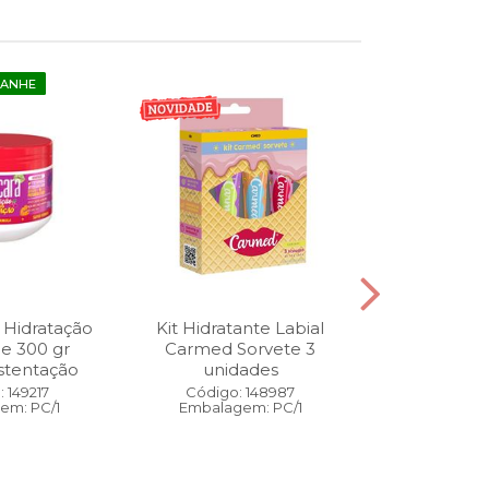
GANHE
 Hidratação
Kit Hidratante Labial
Esmalte
ne 300 gr
Carmed Sorvete 3
Diamon
stentação
unidades
Cybercolors
Co
 149217
Código: 148987
em: PC/1
Embalagem: PC/1
Código:
Embalage