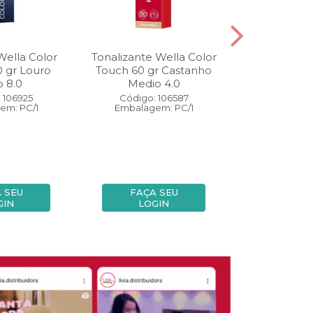
Wella Color
Tonalizante Wella Color
Coloração W
0 gr Louro
Touch 60 gr Castanho
Perfect 60 
o 8.0
Medio 4.0
Medio
 106925
Código: 106587
Código:
em: PC/1
Embalagem: PC/1
Embalage
 SEU
FAÇA SEU
FAÇA
GIN
LOGIN
LOG