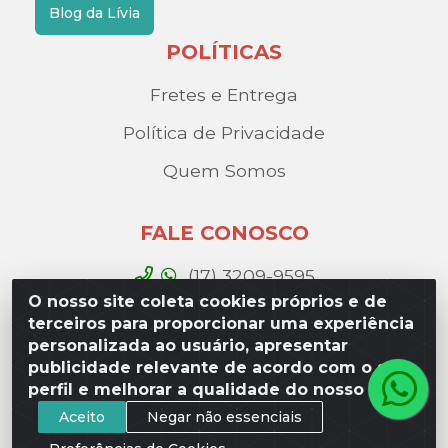
Blog da Lívia
POLÍTICAS
Fretes e Entrega
Política de Privacidade
Quem Somos
FALE CONOSCO
(17) 3209-9595
O nosso site coleta cookies próprios e de
contato@liviadistribuidora.com.br
terceiros para proporcionar uma experiência
personalizada ao usuário, apresentar
BAIXE NOSSO APP
publicidade relevante de acordo com o seu
perfil e melhorar a qualidade do nosso site.
Aceito
Negar não essenciais