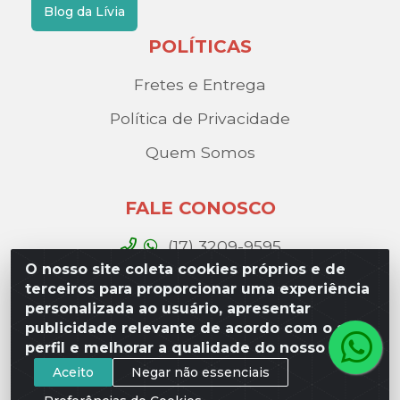
Blog da Lívia
POLÍTICAS
Fretes e Entrega
Política de Privacidade
Quem Somos
FALE CONOSCO
(17) 3209-9595
O nosso site coleta cookies próprios e de
contato@liviadistribuidora.com.br
terceiros para proporcionar uma experiência
personalizada ao usuário, apresentar
BAIXE NOSSO APP
publicidade relevante de acordo com o seu
perfil e melhorar a qualidade do nosso site.
Aceito
Negar não essenciais