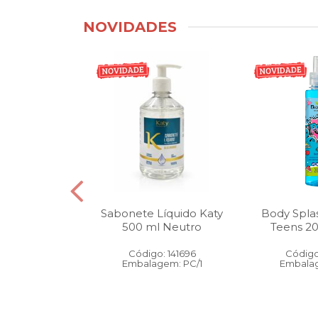
NOVIDADES
tico Bucal
Sabonete Líquido Katy
Body Spla
Litro Melancia
500 ml Neutro
Teens 2
ortelã
Código: 141696
Código
: 146905
Embalagem: PC/1
Embalag
gem: PC/1