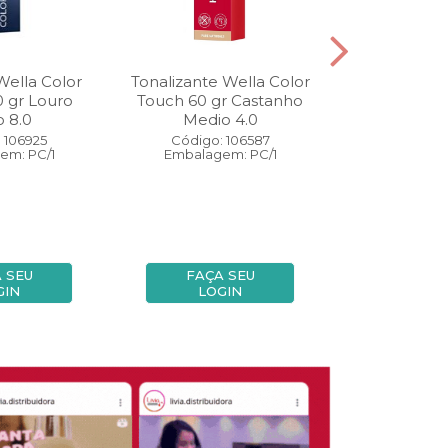
Wella Color
Tonalizante Wella Color
Coloração W
0 gr Louro
Touch 60 gr Castanho
Perfect 60 
o 8.0
Medio 4.0
Medio
 106925
Código: 106587
Código:
em: PC/1
Embalagem: PC/1
Embalage
 SEU
FAÇA SEU
FAÇA
GIN
LOGIN
LOG