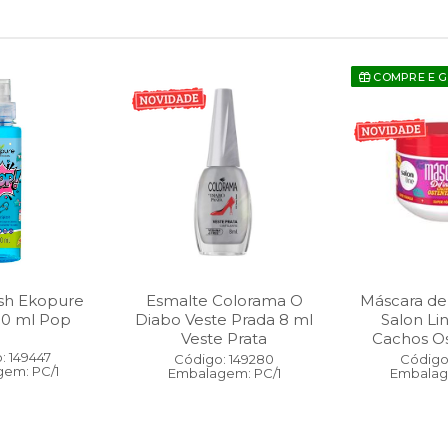
COMPRE E 
sh Ekopure
Esmalte Colorama O
Máscara de
00 ml Pop
Diabo Veste Prada 8 ml
Salon Li
Veste Prata
Cachos O
: 149447
Código: 149280
Código:
em: PC/1
Embalagem: PC/1
Embalag