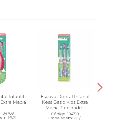
al Infantil
Escova Dental Infantil
Óleo Corpo
 Extra Macia
Kess Basic Kids Extra
100 ml
Macia 3 unidade...
 104709
Código:
Código: 104710
em: PC/1
Embalage
Embalagem: PC/1