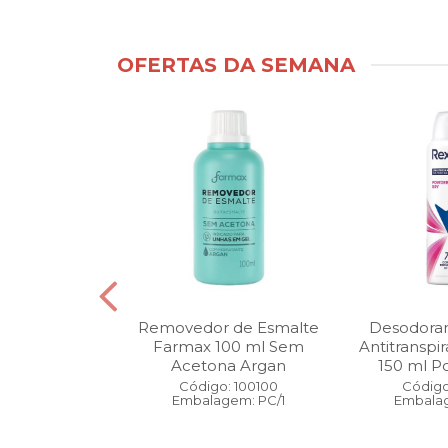
OFERTAS DA SEMANA
ntimo Cia da
Removedor de Esmalte
Desodoran
210 ml Fresh
Farmax 100 ml Sem
Antitranspi
 Pague 1
Acetona Argan
150 ml Po
: 110525
Código: 100100
Código
gem: PC/1
Embalagem: PC/1
Embalag