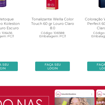
Retoque
Tonalizante Wella Color
Coloração 
eo Koleston
Touch 60 gr Louro Claro
Perfect 6
uro Escuro
8.0
Clar
: 106456
Código: 106588
Código:
em: PC/1
Embalagem: PC/1
Embalag
A SEU
FAÇA SEU
FAÇA
GIN
LOGIN
LO