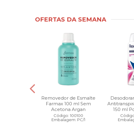
OFERTAS DA SEMANA
ntimo Cia da
Removedor de Esmalte
Desodoran
210 ml Fresh
Farmax 100 ml Sem
Antitranspi
 Pague 1
Acetona Argan
150 ml Po
: 110525
Código: 100100
Código
gem: PC/1
Embalagem: PC/1
Embalag