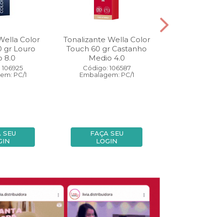
Wella Color
Tonalizante Wella Color
Coloração W
0 gr Louro
Touch 60 gr Castanho
Perfect 60 
o 8.0
Medio 4.0
Medio
 106925
Código: 106587
Código:
em: PC/1
Embalagem: PC/1
Embalage
 SEU
FAÇA SEU
FAÇA
GIN
LOGIN
LOG