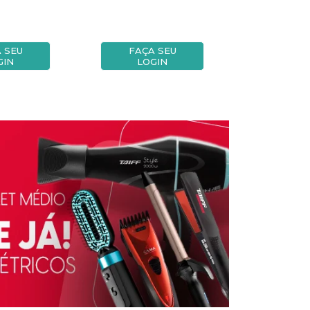
 SEU
FAÇA SEU
FAÇA
GIN
LOGIN
LOG