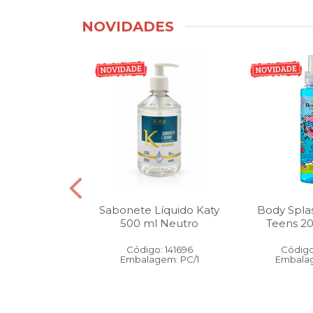
NOVIDADES
tico Bucal
Sabonete Líquido Katy
Body Spla
Litro Melancia
500 ml Neutro
Teens 2
ortelã
Código: 141696
Código
: 146905
Embalagem: PC/1
Embalag
gem: PC/1