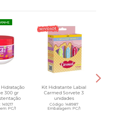
GANHE
 Hidratação
Kit Hidratante Labial
Esmalte
ne 300 gr
Carmed Sorvete 3
Diamon
stentação
unidades
Cybercolors
Co
 149217
Código: 148987
em: PC/1
Embalagem: PC/1
Código:
Embalage