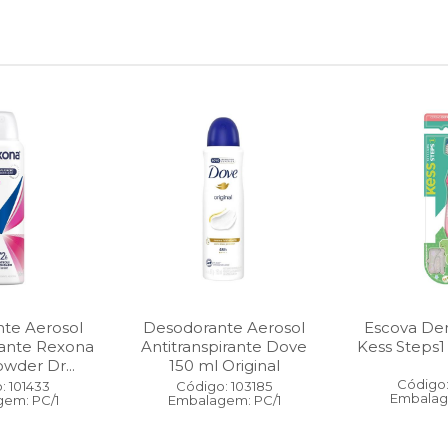
te Aerosol
Desodorante Aerosol
Escova Dent
rante Rexona
Antitranspirante Dove
Kess Steps1
wder Dr...
150 ml Original
Código:
: 101433
Código: 103185
Embalag
em: PC/1
Embalagem: PC/1