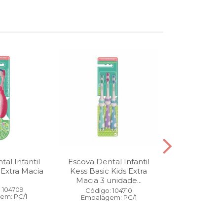
al Infantil
Escova Dental Infantil
Óleo Corpo
 Extra Macia
Kess Basic Kids Extra
100 ml
Macia 3 unidade...
 104709
Código:
Código: 104710
em: PC/1
Embalage
Embalagem: PC/1