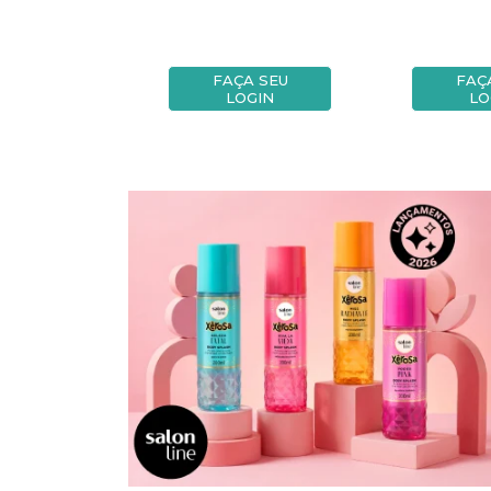
A SEU
FAÇA SEU
FAÇ
OGIN
LOGIN
LO