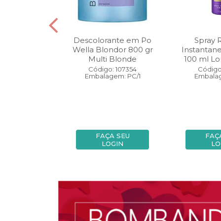
oo Wella
Descolorante em Po
Spray 
ls Invigo 250
Wella Blondor 800 gr
Instantan
ri Enrich
Multi Blonde
100 ml Lo
: 113298
Código: 107354
Código
gem: PC/1
Embalagem: PC/1
Embalag
A SEU
FAÇA SEU
FAÇ
OGIN
LOGIN
LO