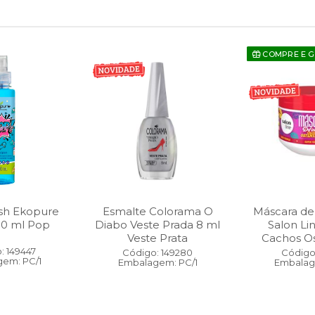
COMPRE E 
sh Ekopure
Esmalte Colorama O
Máscara de
00 ml Pop
Diabo Veste Prada 8 ml
Salon Li
Veste Prata
Cachos O
: 149447
Código: 149280
Código:
em: PC/1
Embalagem: PC/1
Embalag