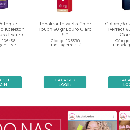
Retoque
Tonalizante Wella Color
Coloração 
eo Koleston
Touch 60 gr Louro Claro
Perfect 6
uro Escuro
8.0
Clar
: 106456
Código: 106588
Código:
em: PC/1
Embalagem: PC/1
Embalag
A SEU
FAÇA SEU
FAÇA
GIN
LOGIN
LO