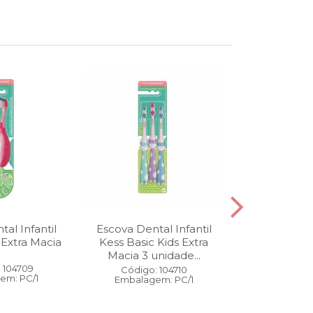
al Infantil
Escova Dental Infantil
Óleo Corpo
 Extra Macia
Kess Basic Kids Extra
100 ml
Macia 3 unidade...
 104709
Código:
Código: 104710
em: PC/1
Embalage
Embalagem: PC/1