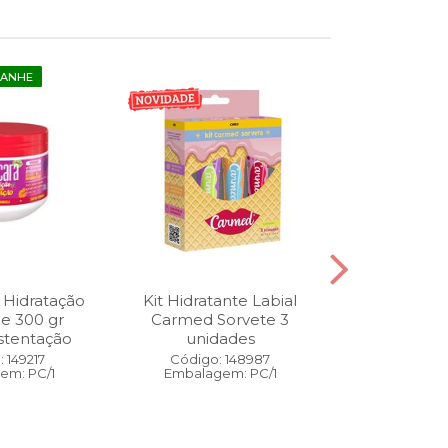
GANHE
 Hidratação
Kit Hidratante Labial
Esmalte
ne 300 gr
Carmed Sorvete 3
Diamon
stentação
unidades
Cybercolors
Co
 149217
Código: 148987
em: PC/1
Embalagem: PC/1
Código:
Embalage