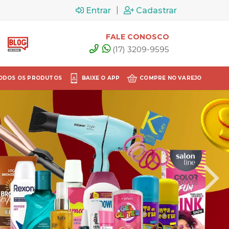
|
Entrar
Cadastrar
FALE CONOSCO
(17) 3209-9595
ODOS OS PRODUTOS
BAIXE O APP
COMPRE NO VAREJO