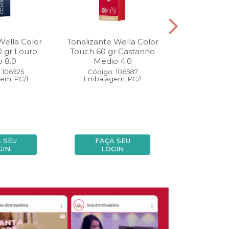
Wella Color
Tonalizante Wella Color
Coloração W
0 gr Louro
Touch 60 gr Castanho
Perfect 60 
o 8.0
Medio 4.0
Medio
 106925
Código: 106587
Código:
em: PC/1
Embalagem: PC/1
Embalage
 SEU
FAÇA SEU
FAÇA
GIN
LOGIN
LOG