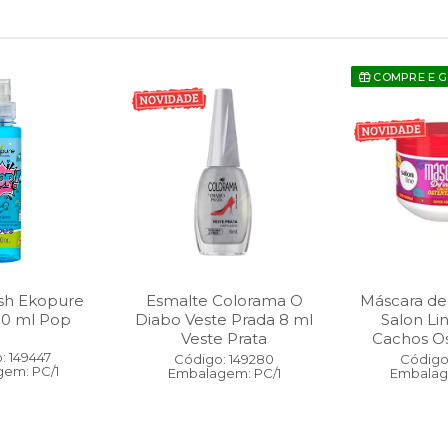
COMPRE E 
sh Ekopure
Esmalte Colorama O
Máscara de
00 ml Pop
Diabo Veste Prada 8 ml
Salon Li
Veste Prata
Cachos O
: 149447
Código: 149280
Código:
em: PC/1
Embalagem: PC/1
Embalag