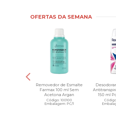
OFERTAS DA SEMANA
ntimo Cia da
Removedor de Esmalte
Desodoran
210 ml Fresh
Farmax 100 ml Sem
Antitranspi
 Pague 1
Acetona Argan
150 ml Po
: 110525
Código: 100100
Código
gem: PC/1
Embalagem: PC/1
Embalag