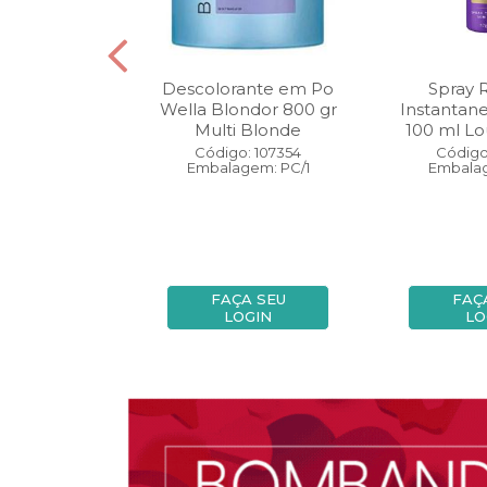
oo Wella
Descolorante em Po
Spray 
ls Invigo 250
Wella Blondor 800 gr
Instantan
ri Enrich
Multi Blonde
100 ml Lo
: 113298
Código: 107354
Código
gem: PC/1
Embalagem: PC/1
Embalag
A SEU
FAÇA SEU
FAÇ
OGIN
LOGIN
LO