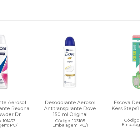
te Aerosol
Desodorante Aerosol
Escova Dent
rante Rexona
Antitranspirante Dove
Kess Steps1
wder Dr...
150 ml Original
Código:
: 101433
Código: 103185
Embalag
em: PC/1
Embalagem: PC/1