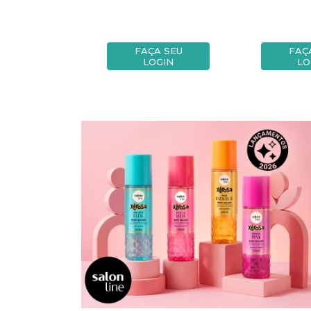
A SEU
FAÇA SEU
FAÇ
OGIN
LOGIN
LO