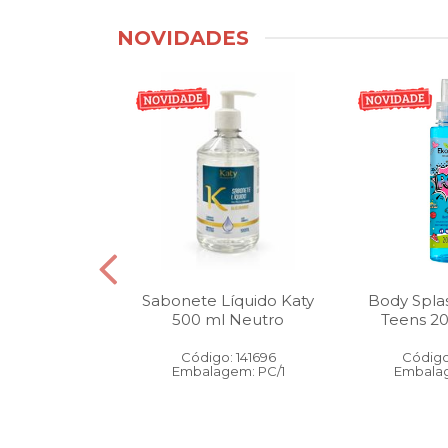
NOVIDADES
tico Bucal
Sabonete Líquido Katy
Body Spla
Litro Melancia
500 ml Neutro
Teens 2
ortelã
Código: 141696
Código
: 146905
Embalagem: PC/1
Embalag
gem: PC/1