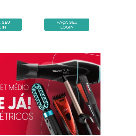
 SEU
FAÇA SEU
FAÇA
GIN
LOGIN
LOG