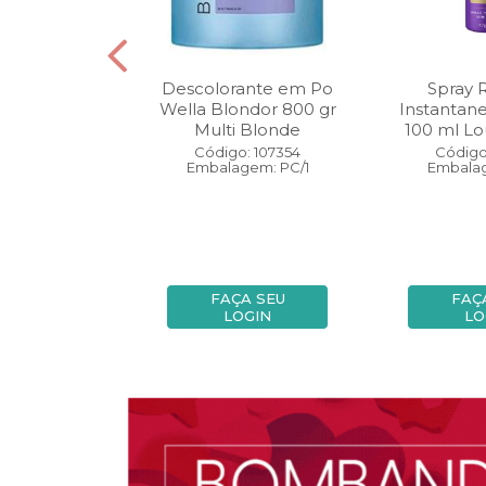
oo Wella
Descolorante em Po
Spray 
ls Invigo 250
Wella Blondor 800 gr
Instantan
ri Enrich
Multi Blonde
100 ml Lo
: 113298
Código: 107354
Código
gem: PC/1
Embalagem: PC/1
Embalag
A SEU
FAÇA SEU
FAÇ
OGIN
LOGIN
LO