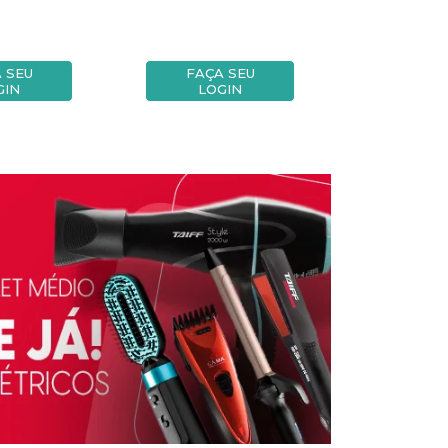
 SEU
FAÇA SEU
FAÇA
GIN
LOGIN
LOG