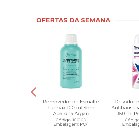
OFERTAS DA SEMANA
ntimo Cia da
Removedor de Esmalte
Desodoran
210 ml Fresh
Farmax 100 ml Sem
Antitranspi
 Pague 1
Acetona Argan
150 ml Po
: 110525
Código: 100100
Código
gem: PC/1
Embalagem: PC/1
Embalag