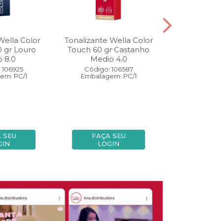
Wella Color
Tonalizante Wella Color
Coloração W
0 gr Louro
Touch 60 gr Castanho
Perfect 60 
o 8.0
Medio 4.0
Medio
 106925
Código: 106587
Código:
em: PC/1
Embalagem: PC/1
Embalage
 SEU
FAÇA SEU
FAÇA
GIN
LOGIN
LOG