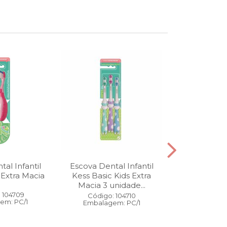
al Infantil
Escova Dental Infantil
Óleo Corpo
 Extra Macia
Kess Basic Kids Extra
100 ml
Macia 3 unidade...
 104709
Código:
Código: 104710
em: PC/1
Embalage
Embalagem: PC/1