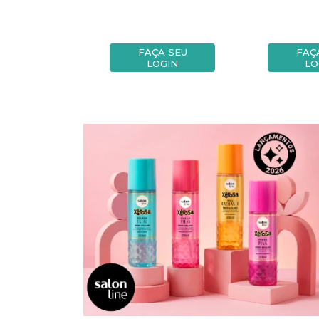
A SEU
FAÇA SEU
FAÇ
OGIN
LOGIN
LO