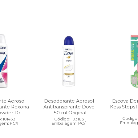
te Aerosol
Desodorante Aerosol
Escova Dent
rante Rexona
Antitranspirante Dove
Kess Steps1
wder Dr...
150 ml Original
Código:
: 101433
Código: 103185
Embalag
em: PC/1
Embalagem: PC/1