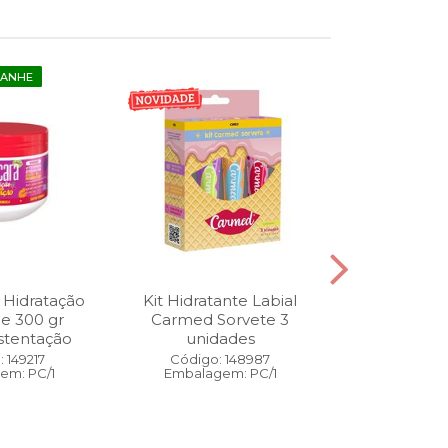
GANHE
 Hidratação
Kit Hidratante Labial
Esmalte
ne 300 gr
Carmed Sorvete 3
Diamon
stentação
unidades
Cybercolors
Co
 149217
Código: 148987
em: PC/1
Embalagem: PC/1
Código:
Embalage