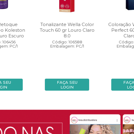
Retoque
Tonalizante Wella Color
Coloração 
eo Koleston
Touch 60 gr Louro Claro
Perfect 6
uro Escuro
8.0
Clar
: 106456
Código: 106588
Código:
em: PC/1
Embalagem: PC/1
Embalag
A SEU
FAÇA SEU
FAÇA
GIN
LOGIN
LO