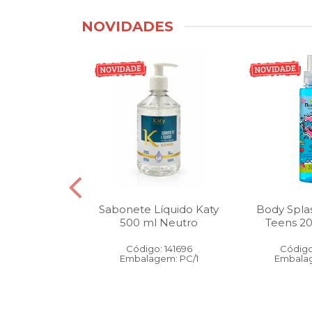
NOVIDADES
tico Bucal
Sabonete Líquido Katy
Body Spla
Litro Melancia
500 ml Neutro
Teens 2
ortelã
Código: 141696
Código
: 146905
Embalagem: PC/1
Embalag
gem: PC/1