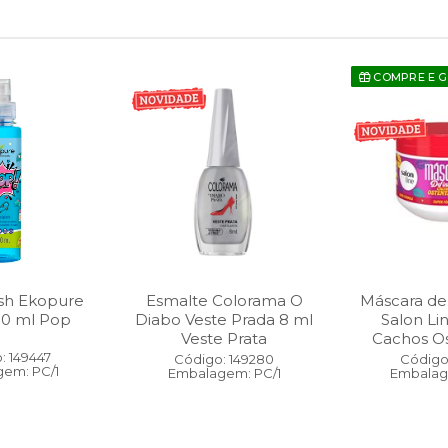
COMPRE E 
sh Ekopure
Esmalte Colorama O
Máscara de
00 ml Pop
Diabo Veste Prada 8 ml
Salon Li
Veste Prata
Cachos O
: 149447
Código: 149280
Código:
em: PC/1
Embalagem: PC/1
Embalag