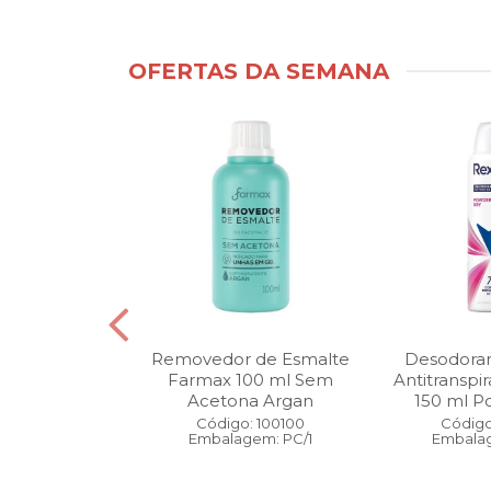
OFERTAS DA SEMANA
ntimo Cia da
Removedor de Esmalte
Desodoran
210 ml Fresh
Farmax 100 ml Sem
Antitranspi
 Pague 1
Acetona Argan
150 ml Po
: 110525
Código: 100100
Código
gem: PC/1
Embalagem: PC/1
Embalag