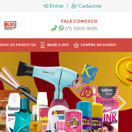
|
Entrar
Cadastrar
FALE CONOSCO
(17) 3209-9595
ODOS OS PRODUTOS
BAIXE O APP
COMPRE NO VAREJO