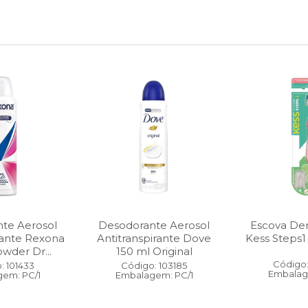
te Aerosol
Desodorante Aerosol
Escova Dent
rante Rexona
Antitranspirante Dove
Kess Steps1
wder Dr...
150 ml Original
Código:
: 101433
Código: 103185
Embalag
em: PC/1
Embalagem: PC/1