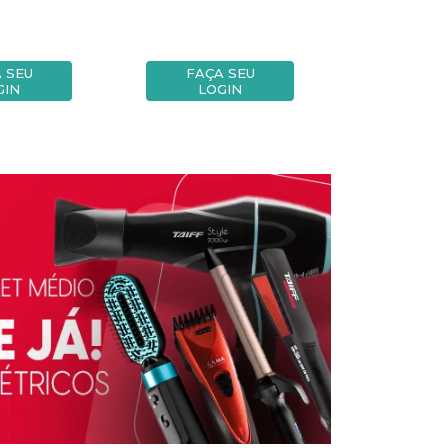
 SEU
FAÇA SEU
FAÇA
GIN
LOGIN
LOG