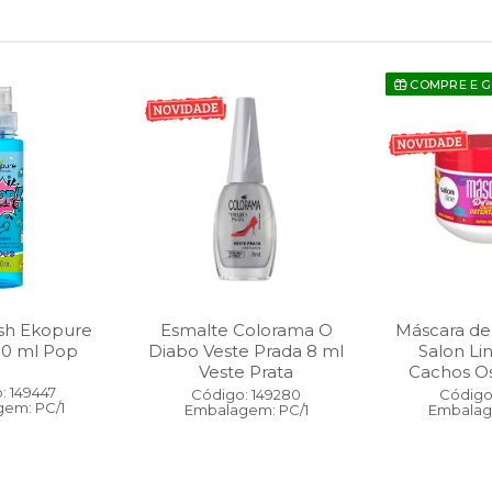
COMPRE E 
sh Ekopure
Esmalte Colorama O
Máscara de
00 ml Pop
Diabo Veste Prada 8 ml
Salon Li
Veste Prata
Cachos O
: 149447
Código: 149280
Código:
em: PC/1
Embalagem: PC/1
Embalag