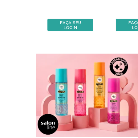
A SEU
FAÇA SEU
FAÇ
OGIN
LOGIN
LO