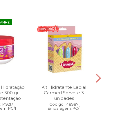
GANHE
 Hidratação
Kit Hidratante Labial
Esmalte
ne 300 gr
Carmed Sorvete 3
Diamon
stentação
unidades
Cybercolors
Co
 149217
Código: 148987
em: PC/1
Embalagem: PC/1
Código:
Embalage