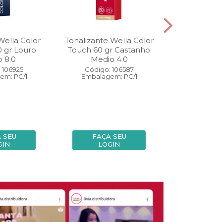
Wella Color
Tonalizante Wella Color
Coloração W
0 gr Louro
Touch 60 gr Castanho
Perfect 60 
o 8.0
Medio 4.0
Medio
 106925
Código: 106587
Código:
em: PC/1
Embalagem: PC/1
Embalage
 SEU
FAÇA SEU
FAÇA
GIN
LOGIN
LOG