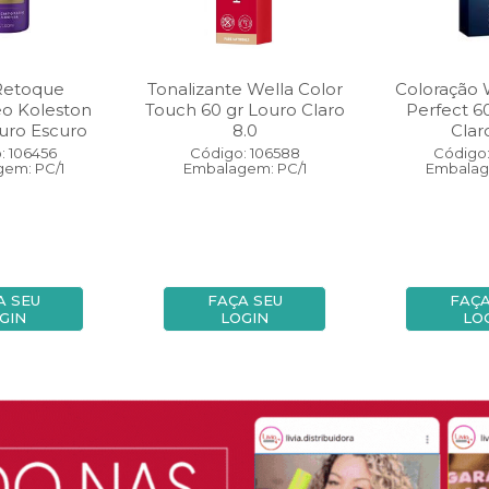
Retoque
Tonalizante Wella Color
Coloração 
eo Koleston
Touch 60 gr Louro Claro
Perfect 6
uro Escuro
8.0
Clar
: 106456
Código: 106588
Código:
em: PC/1
Embalagem: PC/1
Embalag
A SEU
FAÇA SEU
FAÇA
GIN
LOGIN
LO