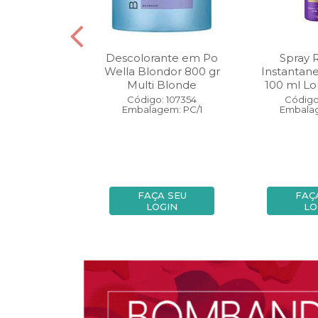
oo Wella
Descolorante em Po
Spray 
ls Invigo 250
Wella Blondor 800 gr
Instantan
ri Enrich
Multi Blonde
100 ml Lo
: 113298
Código: 107354
Código
gem: PC/1
Embalagem: PC/1
Embalag
A SEU
FAÇA SEU
FAÇ
OGIN
LOGIN
LO