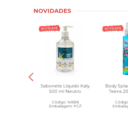
NOVIDADES
tico Bucal
Sabonete Líquido Katy
Body Spla
Litro Melancia
500 ml Neutro
Teens 2
ortelã
Código: 141696
Código
: 146905
Embalagem: PC/1
Embalag
gem: PC/1