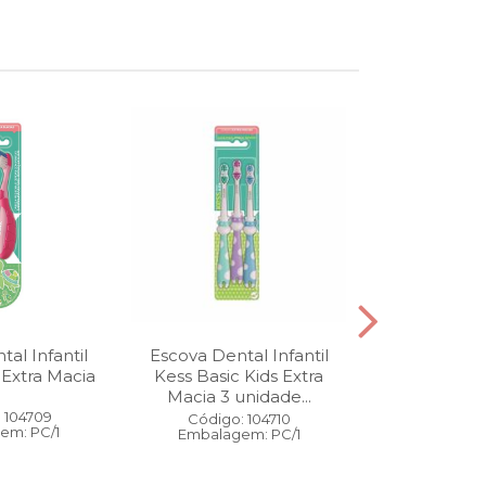
al Infantil
Escova Dental Infantil
Óleo Corpo
 Extra Macia
Kess Basic Kids Extra
100 ml
Macia 3 unidade...
 104709
Código:
Código: 104710
em: PC/1
Embalage
Embalagem: PC/1