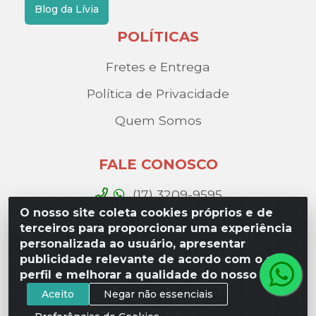
Blog da Lívia
POLÍTICAS
Fretes e Entrega
Política de Privacidade
Quem Somos
FALE CONOSCO
(17) 3209-9595
O nosso site coleta cookies próprios e de
contato@liviadistribuidora.com.br
terceiros para proporcionar uma experiência
personalizada ao usuário, apresentar
BAIXE NOSSO APP
publicidade relevante de acordo com o seu
perfil e melhorar a qualidade do nosso site.
Aceito
Negar não essenciais