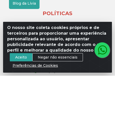
Blog da Lívia
POLÍTICAS
Fretes e Entrega
O nosso site coleta cookies próprios e de
terceiros para proporcionar uma experiência
Política de Privacidade
personalizada ao usuário, apresentar
Quem Somos
publicidade relevante de acordo com o seu
perfil e melhorar a qualidade do nosso site.
Aceito
Negar não essenciais
FALE CONOSCO
Preferências de Cookies
(17) 3209-9595
contato@liviadistribuidora.com.br
BAIXE NOSSO APP