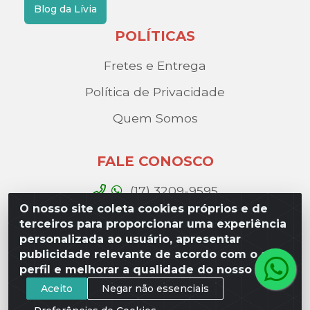
Blog da Lívia
POLÍTICAS
Fretes e Entrega
Política de Privacidade
Quem Somos
FALE CONOSCO
(17) 3209-9595
O nosso site coleta cookies próprios e de
contato@liviadistribuidora.com.br
terceiros para proporcionar uma experiência
personalizada ao usuário, apresentar
BAIXE NOSSO APP
publicidade relevante de acordo com o seu
perfil e melhorar a qualidade do nosso site.
Aceito
Negar não essenciais