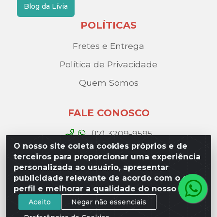
Blog da Lívia
POLÍTICAS
Fretes e Entrega
Política de Privacidade
Quem Somos
FALE CONOSCO
(17) 3209-9595
O nosso site coleta cookies próprios e de
contato@liviadistribuidora.com.br
terceiros para proporcionar uma experiência
personalizada ao usuário, apresentar
BAIXE NOSSO APP
publicidade relevante de acordo com o seu
perfil e melhorar a qualidade do nosso site.
Aceito
Negar não essenciais