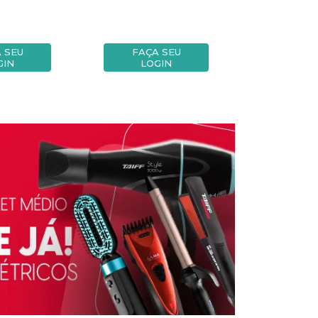
 SEU
FAÇA SEU
FAÇA
GIN
LOGIN
LOG