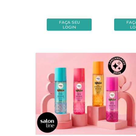
A SEU
FAÇA SEU
FAÇ
OGIN
LOGIN
LO