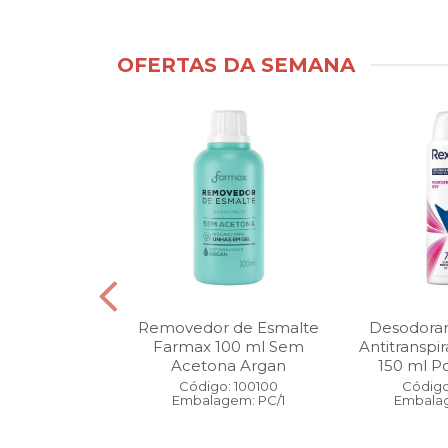
OFERTAS DA SEMANA
ntimo Cia da
Removedor de Esmalte
Desodoran
210 ml Fresh
Farmax 100 ml Sem
Antitranspi
 Pague 1
Acetona Argan
150 ml Po
: 110525
Código: 100100
Código
gem: PC/1
Embalagem: PC/1
Embalag