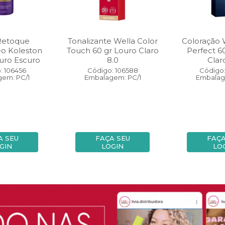
Retoque
Tonalizante Wella Color
Coloração 
eo Koleston
Touch 60 gr Louro Claro
Perfect 6
uro Escuro
8.0
Clar
: 106456
Código: 106588
Código:
em: PC/1
Embalagem: PC/1
Embalag
A SEU
FAÇA SEU
FAÇA
GIN
LOGIN
LO