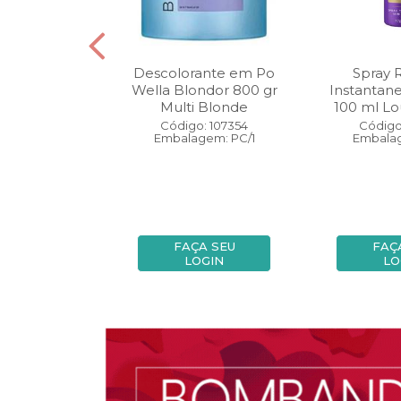
oo Wella
Descolorante em Po
Spray 
ls Invigo 250
Wella Blondor 800 gr
Instantan
ri Enrich
Multi Blonde
100 ml Lo
: 113298
Código: 107354
Código
gem: PC/1
Embalagem: PC/1
Embalag
A SEU
FAÇA SEU
FAÇ
OGIN
LOGIN
LO