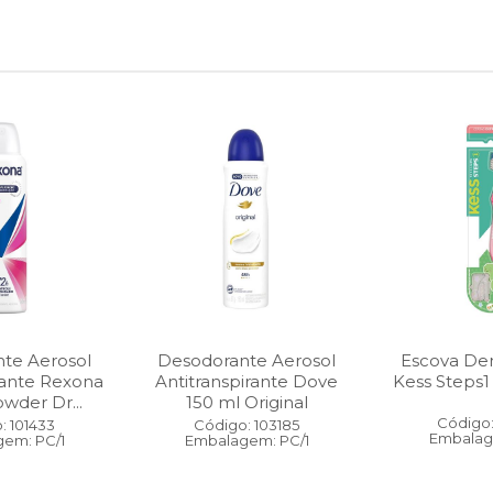
te Aerosol
Desodorante Aerosol
Escova Dent
rante Rexona
Antitranspirante Dove
Kess Steps1
wder Dr...
150 ml Original
Código:
: 101433
Código: 103185
Embalag
em: PC/1
Embalagem: PC/1