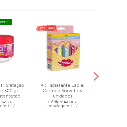
GANHE
 Hidratação
Kit Hidratante Labial
Esmalte
ne 300 gr
Carmed Sorvete 3
Diamon
stentação
unidades
Cybercolors
Co
 149217
Código: 148987
em: PC/1
Embalagem: PC/1
Código:
Embalage