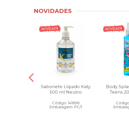
NOVIDADES
tico Bucal
Sabonete Líquido Katy
Body Spla
Litro Melancia
500 ml Neutro
Teens 2
ortelã
Código: 141696
Código
: 146905
Embalagem: PC/1
Embalag
gem: PC/1