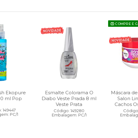
COMPRE E 
sh Ekopure
Esmalte Colorama O
Máscara de
00 ml Pop
Diabo Veste Prada 8 ml
Salon Li
Veste Prata
Cachos O
: 149447
Código: 149280
Código:
em: PC/1
Embalagem: PC/1
Embalag