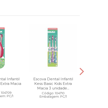
al Infantil
Escova Dental Infantil
Óleo Corpo
 Extra Macia
Kess Basic Kids Extra
100 ml
Macia 3 unidade...
 104709
Código:
Código: 104710
em: PC/1
Embalage
Embalagem: PC/1