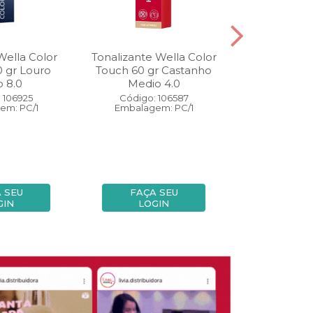
Wella Color
Tonalizante Wella Color
Coloração W
0 gr Louro
Touch 60 gr Castanho
Perfect 60 
o 8.0
Medio 4.0
Medio
 106925
Código: 106587
Código:
em: PC/1
Embalagem: PC/1
Embalage
 SEU
FAÇA SEU
FAÇA
GIN
LOGIN
LOG