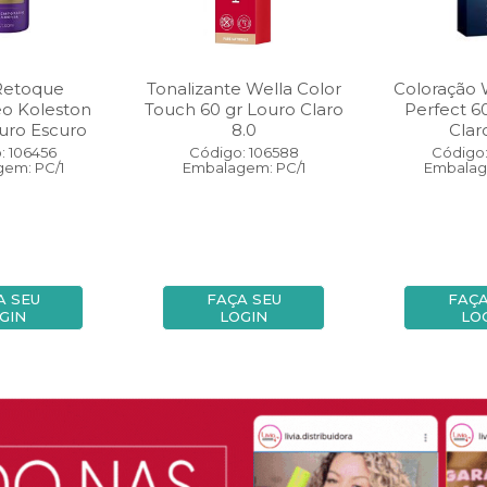
Retoque
Tonalizante Wella Color
Coloração 
eo Koleston
Touch 60 gr Louro Claro
Perfect 6
uro Escuro
8.0
Clar
: 106456
Código: 106588
Código:
em: PC/1
Embalagem: PC/1
Embalag
A SEU
FAÇA SEU
FAÇA
GIN
LOGIN
LO