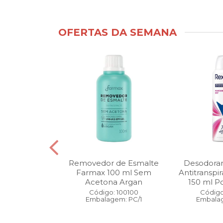
OFERTAS DA SEMANA
ntimo Cia da
Removedor de Esmalte
Desodoran
210 ml Fresh
Farmax 100 ml Sem
Antitranspi
 Pague 1
Acetona Argan
150 ml Po
: 110525
Código: 100100
Código
gem: PC/1
Embalagem: PC/1
Embalag