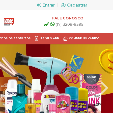
|
Entrar
Cadastrar
FALE CONOSCO
(17) 3209-9595
ODOS OS PRODUTOS
BAIXE O APP
COMPRE NO VAREJO