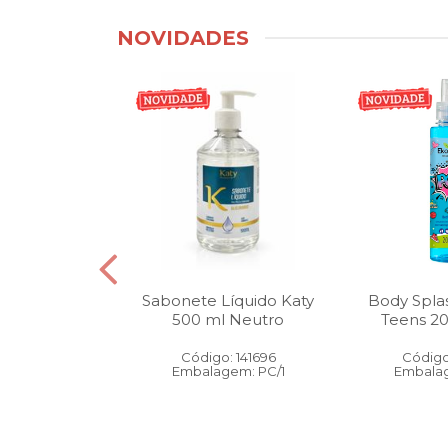
NOVIDADES
tico Bucal
Sabonete Líquido Katy
Body Spla
Litro Melancia
500 ml Neutro
Teens 2
ortelã
Código: 141696
Código
: 146905
Embalagem: PC/1
Embalag
gem: PC/1