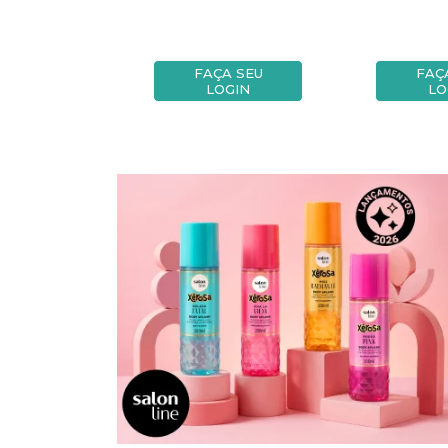
A SEU
FAÇA SEU
FAÇ
OGIN
LOGIN
LO