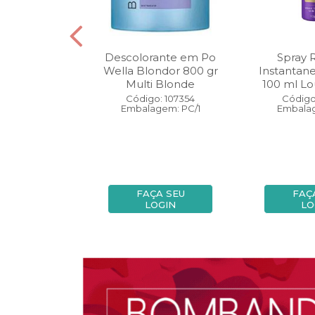
oo Wella
Descolorante em Po
Spray 
ls Invigo 250
Wella Blondor 800 gr
Instantan
ri Enrich
Multi Blonde
100 ml Lo
: 113298
Código: 107354
Código
gem: PC/1
Embalagem: PC/1
Embalag
A SEU
FAÇA SEU
FAÇ
OGIN
LOGIN
LO