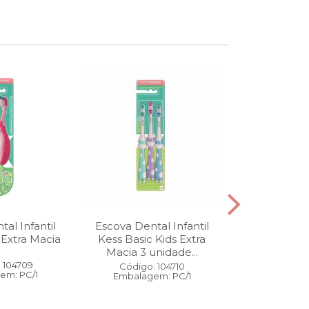
al Infantil
Escova Dental Infantil
Óleo Corpo
 Extra Macia
Kess Basic Kids Extra
100 ml
Macia 3 unidade...
 104709
Código:
Código: 104710
em: PC/1
Embalage
Embalagem: PC/1