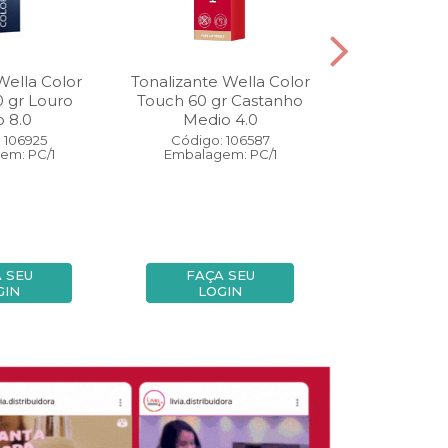
Wella Color
Tonalizante Wella Color
Coloração W
0 gr Louro
Touch 60 gr Castanho
Perfect 60 
o 8.0
Medio 4.0
Medio
 106925
Código: 106587
Código:
em: PC/1
Embalagem: PC/1
Embalage
 SEU
FAÇA SEU
FAÇA
GIN
LOGIN
LOG