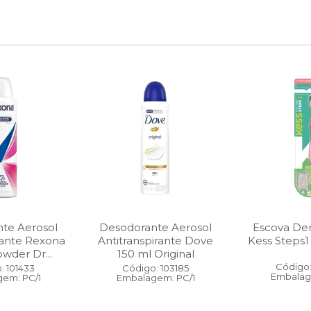
te Aerosol
Desodorante Aerosol
Escova Dent
rante Rexona
Antitranspirante Dove
Kess Steps1
wder Dr...
150 ml Original
Código:
: 101433
Código: 103185
Embalag
em: PC/1
Embalagem: PC/1