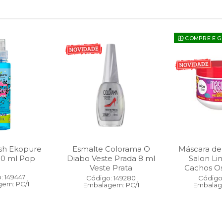
COMPRE E 
sh Ekopure
Esmalte Colorama O
Máscara de
00 ml Pop
Diabo Veste Prada 8 ml
Salon Li
Veste Prata
Cachos O
: 149447
Código: 149280
Código:
em: PC/1
Embalagem: PC/1
Embalag