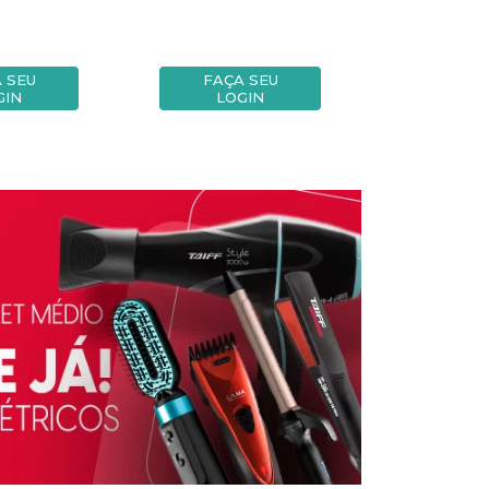
 SEU
FAÇA SEU
FAÇA
GIN
LOGIN
LOG