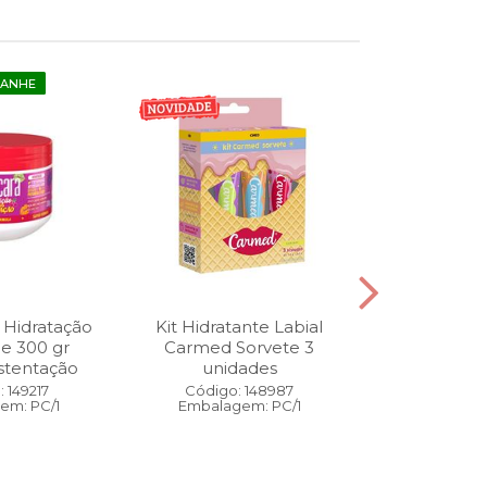
GANHE
 Hidratação
Kit Hidratante Labial
Esmalte
ne 300 gr
Carmed Sorvete 3
Diamon
stentação
unidades
Cybercolors
Co
 149217
Código: 148987
em: PC/1
Embalagem: PC/1
Código:
Embalage