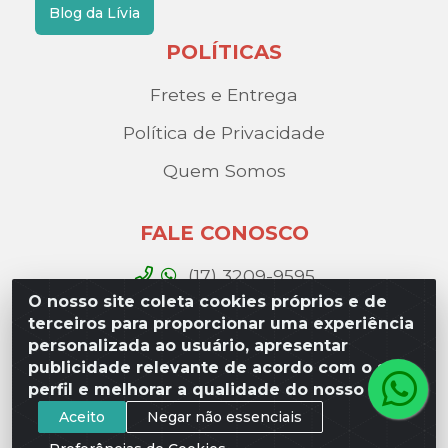
Blog da Lívia
POLÍTICAS
Fretes e Entrega
Política de Privacidade
Quem Somos
FALE CONOSCO
(17) 3209-9595
O nosso site coleta cookies próprios e de
contato@liviadistribuidora.com.br
terceiros para proporcionar uma experiência
personalizada ao usuário, apresentar
BAIXE NOSSO APP
publicidade relevante de acordo com o seu
perfil e melhorar a qualidade do nosso site.
Aceito
Negar não essenciais