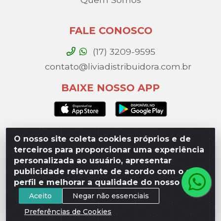
FALE CONOSCO
(17) 3209-9595
contato@liviadistribuidora.com.br
BAIXE NOSSO APP
O nosso site coleta cookies próprios e de
Lívia Distribuidora - Av. Percy Gandini, 329 – Vila
terceiros para proporcionar uma experiência
Toninho, São José do Rio Preto / SP - CEP 15077-
personalizada ao usuário, apresentar
000 - CNPJ 49.975.923/0003-10
publicidade relevante de acordo com o seu
perfil e melhorar a qualidade do nosso site.
Aceito
Negar não essenciais
Preferências de Cookies