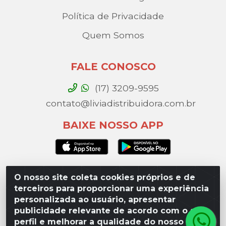
Política de Privacidade
Quem Somos
FALE CONOSCO
(17) 3209-9595
contato@liviadistribuidora.com.br
BAIXE NOSSO APP
O nosso site coleta cookies próprios e de
Lívia Distribuidora - Av. Percy Gandini, 329 – Vila
terceiros para proporcionar uma experiência
Toninho, São José do Rio Preto / SP - CEP 15077-
personalizada ao usuário, apresentar
000 - CNPJ 49.975.923/0003-10
publicidade relevante de acordo com o seu
perfil e melhorar a qualidade do nosso site.