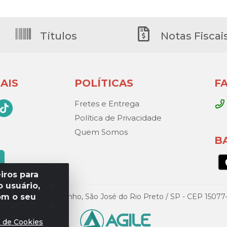
Títulos
Notas Fiscai
AIS
POLÍTICAS
F
Fretes e Entrega
Política de Privacidade
Quem Somos
B
iros para
 usuário,
om o seu
Gandini, 329 – Vila Toninho, São José do Rio Preto / SP - CEP 15
s de Cookies