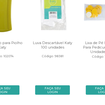
o para Piolho
Luva Descartável Katy
Lixa de Pé 
Katy
100 unidades
Para Pedic
Unidade
o: 102074
Código: 98381
Código: 
ÇA SEU
FAÇA SEU
FAÇA
OGIN
LOGIN
LOG