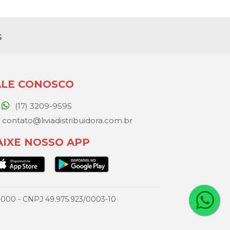
s
ALE CONOSCO
(17) 3209-9595
contato@liviadistribuidora.com.br
AIXE NOSSO APP
077-000 - CNPJ 49.975.923/0003-10