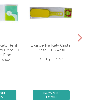
Katy Refil
Lixa de Pé Katy Cristal
Necessaire K
uro Com 50
Base + 06 Refil
Grande 8 x 25,
s Fino
Código: 114557
Código: 12
116802
 SEU
FAÇA SEU
FAÇA SE
IN
LOGIN
LOGIN