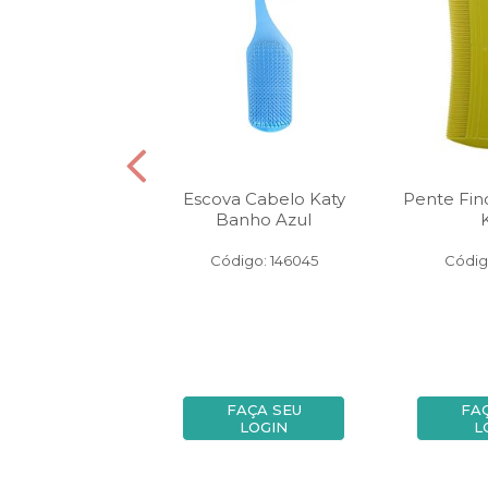
e Katy Corte
Escova Cabelo Katy
Pente Fin
de Carbono
Banho Azul
igo: 107472
Código: 146045
Códig
FAÇA SEU
FAÇA SEU
FA
LOGIN
LOGIN
L