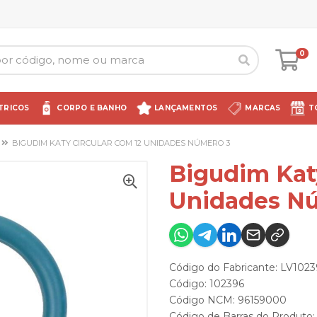
0
TRICOS
CORPO E BANHO
LANÇAMENTOS
MARCAS
T
BIGUDIM KATY CIRCULAR COM 12 UNIDADES NÚMERO 3
Bigudim Kat
Unidades N
Código do Fabricante: LV102
Código: 102396
Código NCM: 96159000
Código de Barras do Produto