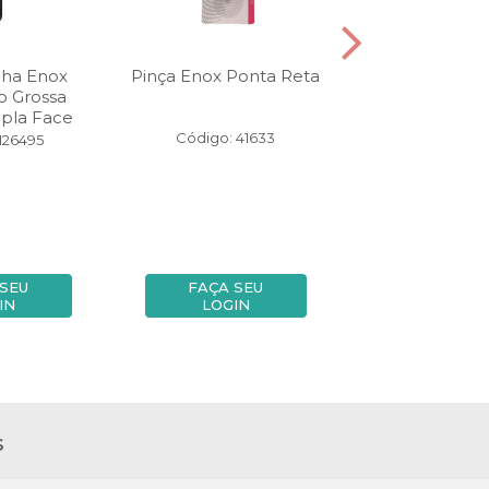
nha Enox
Pinça Enox Ponta Reta
Navalha Enox
o Grossa
Dermaplanin
pla Face
Código: 41633
Código: 14
126495
 SEU
FAÇA SEU
FAÇA SE
IN
LOGIN
LOGIN
s