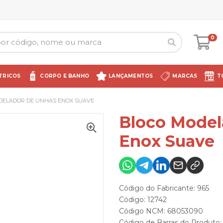
0
TRICOS
CORPO E BANHO
LANÇAMENTOS
MARCAS
T
DELADOR DE UNHAS ENOX SUAVE
Bloco Model
Enox Suave
Código do Fabricante: 965
Código: 12742
Código NCM: 68053090
Código de Barras do Produto