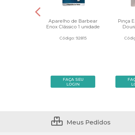
 Modelador de
Aparelho de Barbear
Pinça 
has Enox
Enox Clássico 1 unidade
Dour
digo: 21584
Código: 92815
Códig
FAÇA SEU
FAÇA SEU
FA
LOGIN
LOGIN
L
Meus Pedidos