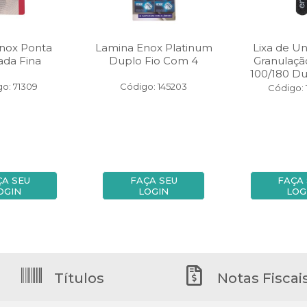
Enox Ponta
Lamina Enox Platinum
Lixa de U
ada Fina
Duplo Fio Com 4
Granulaçã
100/180 Du
o: 71309
Código: 145203
Código: 
ÇA SEU
FAÇA SEU
FAÇA
OGIN
LOGIN
LOG
Títulos
Notas Fiscai