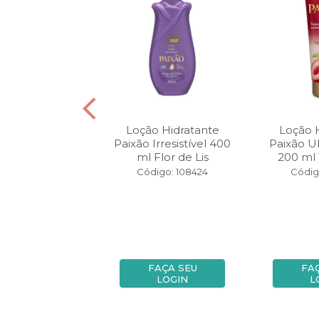
orporal Paixão
Loção Hidratante
Loção 
l Inspiradora
Paixão Irresistível 400
Paixão U
ml Flor de Lis
200 ml
digo: 8046
Código: 108424
Códig
FAÇA SEU
FAÇA SEU
FA
LOGIN
LOGIN
L