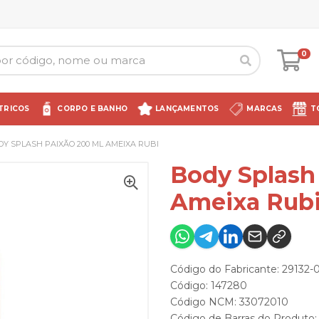
0
TRICOS
CORPO E BANHO
LANÇAMENTOS
MARCAS
T
Y SPLASH PAIXÃO 200 ML AMEIXA RUBI
Body Splash
Ameixa Rub
Código do Fabricante: 29132-
Código: 147280
Código NCM: 33072010
Código de Barras do Produto