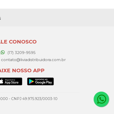
s
ALE CONOSCO
(17) 3209-9595
contato@liviadistribuidora.com.br
AIXE NOSSO APP
077-000 - CNPJ 49.975.923/0003-10