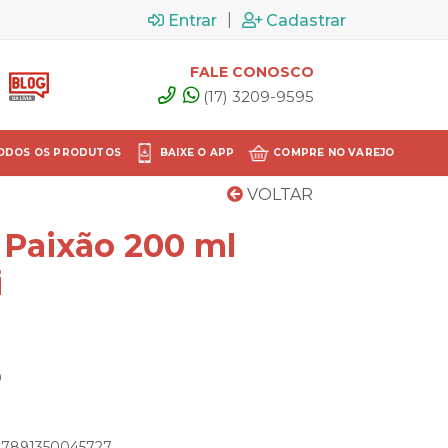
|
Entrar
Cadastrar
FALE CONOSCO
(17) 3209-9595
ODOS OS PRODUTOS
BAIXE O APP
COMPRE NO VAREJO
VOLTAR
 Paixão 200 ml
i
0
: 7891350045727