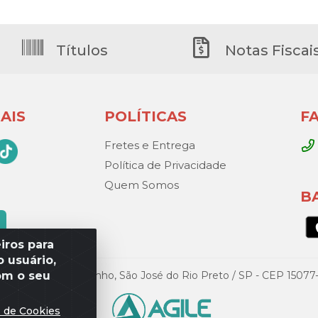
Títulos
Notas Fiscai
AIS
POLÍTICAS
F
Fretes e Entrega
Política de Privacidade
Quem Somos
B
iros para
 usuário,
om o seu
Gandini, 329 – Vila Toninho, São José do Rio Preto / SP - CEP 15
s de Cookies