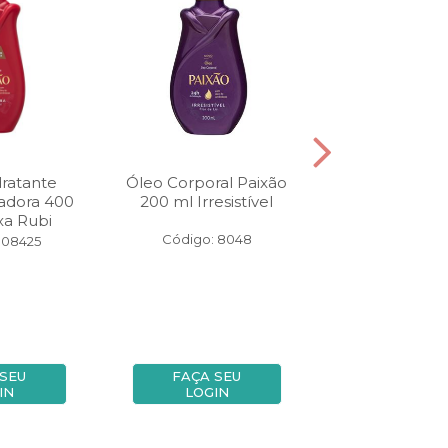
ratante
Óleo Corporal Paixão
Loção Hidra
adora 400
200 ml Irresistível
Paixão Ultra
xa Rubi
200 ml Fra
Negra
Código: 8048
108425
Código: 10
 SEU
FAÇA SEU
FAÇA SE
IN
LOGIN
LOGIN