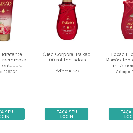
Hidratante
Óleo Corporal Paixão
Loção Hid
ltracremosa
100 ml Tentadora
Paixão Tent
 Tentadora
ml Amei
Código: 105231
o: 128204
Código: 
ÇA SEU
FAÇA SEU
FAÇA
OGIN
LOGIN
LOG